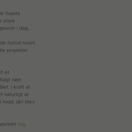
le husets
e store
igesom i dag,
de forlod huset,
lle projekter
lt et
fulgt nøje
et. I kraft af
 naturligt at
d
hvad,
der blev
udviklet
tag-