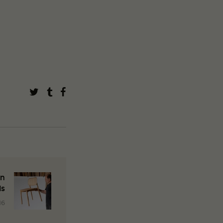
On
ds
16