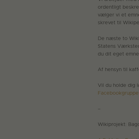
ordentligt beskre
vælger vi et emne
skrevet til Wikip
De næste to Wiki 
Statens Værksted
du dit eget emnef
Af hensyn til kaf
Vil du holde dig 
Facebookgruppe
–
Wikiprojekt: Bag