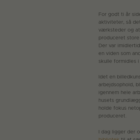
For godt ti år si
aktiviteter, så de
værksteder og at
produceret store 
Der var imidlert
en viden som andr
skulle formidles 
Idet en billedkun
arbejdsophold, b
igennem hele arbe
husets grundlægg
holde fokus neto
produceret.
I dag ligger der 
bibliotek
til at s