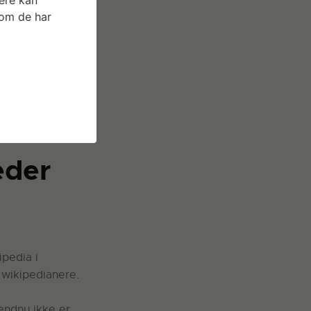
som de har
 at redigere. Har
hops af to timers
.
eder
ipedia i
 wikipedianere.
endnu ikke er