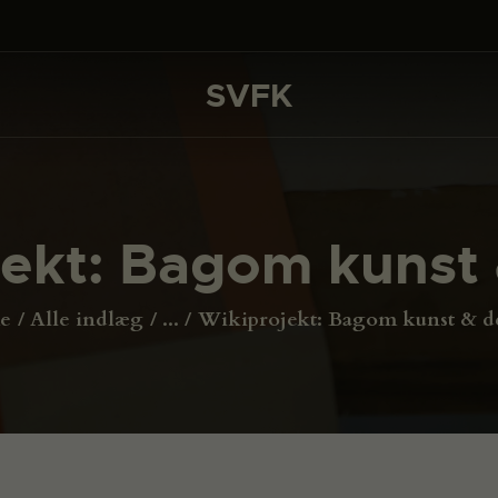
DET SKER
PROJEKTER
SVFK
SVFK
CHANNEL
ANSØG
jekt: Bagom kunst 
OM SVFK
ENGLISH
e
Alle indlæg
...
Wikiprojekt: Bagom kunst & d