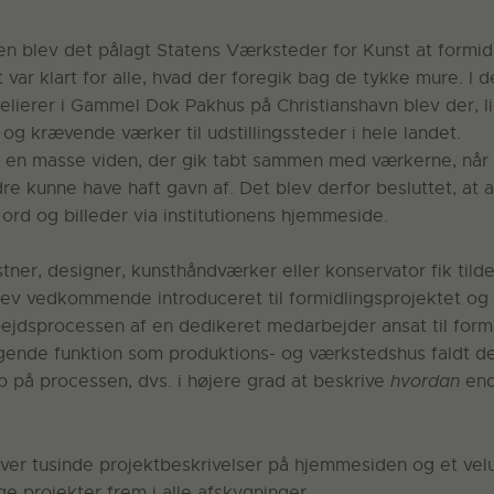
den blev det pålagt Statens Værksteder for Kunst at formid
t var klart for alle, hvad der foregik bag de tykke mure. I d
elierer i Gammel Dok Pakhus på Christianshavn blev der, l
og krævende værker til udstillingssteder i hele landet.
id en masse viden, der gik tabt sammen med værkerne, når 
e kunne have haft gavn af. Det blev derfor besluttet, at a
i ord og billeder via institutionens hjemmeside.
stner, designer, kunsthåndværker eller konservator fik tilde
lev vedkommende introduceret til formidlingsprojektet og 
jdsprocessen af en dedikeret medarbejder ansat til formål
ende funktion som produktions- og værkstedshus faldt det
p på processen, dvs. i højere grad at beskrive
hvordan
en
over tusinde projektbeskrivelser på hjemmesiden og et vel
øge projekter frem i alle afskygninger.