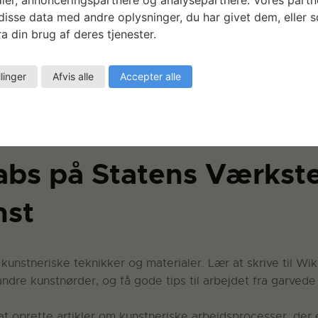
g for det andet den stadigt voksende gruppe af kunst- og
isse data med andre oplysninger, du har givet dem, eller 
ede borgere.
a din brug af deres tjenester.
open source online opslagsværk, som alle kan være med til
llinger
Afvis alle
Accepter alle
drage, kan du deltage i forårets række af Wiki Labs – works
fholdes skiftevis på Statens Værksteder for Kunst og SMK
abs på Statens Værkst
nst
kunstneriske teknikker og materialer. Lær at skrive til Wik
dre kunstnørder, og få gode tips til arbejdet fra garvede
t oprette artikler om kunstneriske arbejdsprocesser, der 