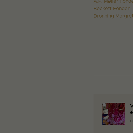
A.P. Møller Fond
Beckett Fonden
Dronning Margret
V
e
0