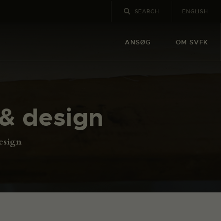
ENGLISH
ANSØG
OM SVFK
& design
esign