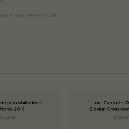
en
hes & Prins Henriks Fond
ærkstedsbilleder –
Lost Control – 
fterår 2016
Design Crossroa
1.12.2016
21.12.20