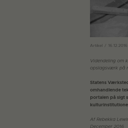
Artikel
16.12.2016
Videndeling om ku
opslagsværk på n
Statens Værkstede
omhandlende tekn
portalen på sigt 
kulturinstitutio
Af Rebekka Lewi
December 2016