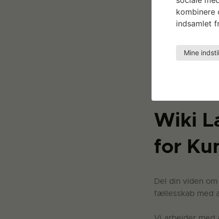
kunsthåndværk, o
kombinere d
kulturinteresser
indsamlet fr
Wikipedia er et 
Mine indsti
du lyst til at bi
varighed – som a
Wiki L
for Ku
Del din viden om 
fællesskab med an
Vi arbejder med a