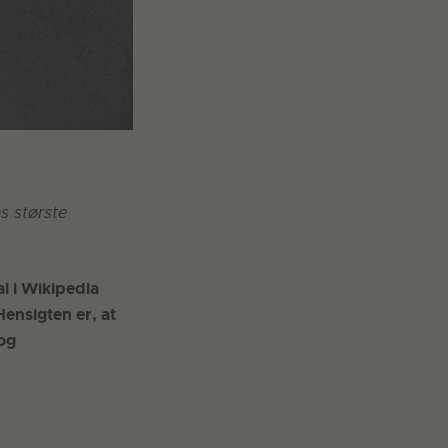
s største
al i Wikipedia
ensigten er, at
 og