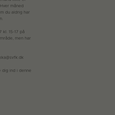
. Hver måned
m du aldrig har
n.
 kl. 15-17 på
 område, men har
ekka@svfk.dk
 dig ind i denne