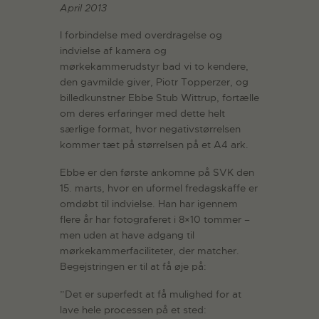
April 2013
I forbindelse med overdragelse og
indvielse af kamera og
mørkekammerudstyr bad vi to kendere,
den gavmilde giver, Piotr Topperzer, og
billedkunstner Ebbe Stub Wittrup, fortælle
om deres erfaringer med dette helt
særlige format, hvor negativstørrelsen
kommer tæt på størrelsen på et A4 ark.
Ebbe er den første ankomne på SVK den
15. marts, hvor en uformel fredagskaffe er
omdøbt til indvielse. Han har igennem
flere år har fotograferet i 8×10 tommer –
men uden at have adgang til
mørkekammerfaciliteter, der matcher.
Begejstringen er til at få øje på:
”Det er superfedt at få mulighed for at
lave hele processen på et sted: