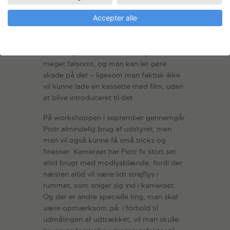
Accepter alle
At gå i gang med at fotografere på 8×10
tommer kræver erfaring med storformat
fra 4×5 tommer – et format, som er
væsentlig mere udbredt. Udstyret er
meget følsomt, og man kan let gøre
skade på det – ligesom man faktisk ikke
vil kunne lade en kassette med film, uden
at blive introduceret til det.
På workshoppen i september gennemgår
Piotr almindelig brug af udstyret, men
man vil også kunne få små tricks og
finesser. Kameraet har Piotr fx stort set
altid brugt med modlysblænde, fordi der
næsten altid vil være lidt strejflys i
rummet, som sniger sig ind i kameraet.
Og der er andre specielle ting, man skal
være opmærksom på: i forhold til
udmålingen af udtrækket, vil man skulle