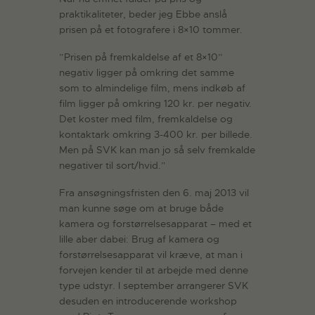
praktikaliteter, beder jeg Ebbe anslå
prisen på et fotografere i 8×10 tommer.
”Prisen på fremkaldelse af et 8×10”
negativ ligger på omkring det samme
som to almindelige film, mens indkøb af
film ligger på omkring 120 kr. per negativ.
Det koster med film, fremkaldelse og
kontaktark omkring 3-400 kr. per billede.
Men på SVK kan man jo så selv fremkalde
negativer til sort/hvid.”
Fra ansøgningsfristen den 6. maj 2013 vil
man kunne søge om at bruge både
kamera og forstørrelsesapparat – med et
lille aber dabei: Brug af kamera og
forstørrelsesapparat vil kræve, at man i
forvejen kender til at arbejde med denne
type udstyr. I september arrangerer SVK
desuden en introducerende workshop