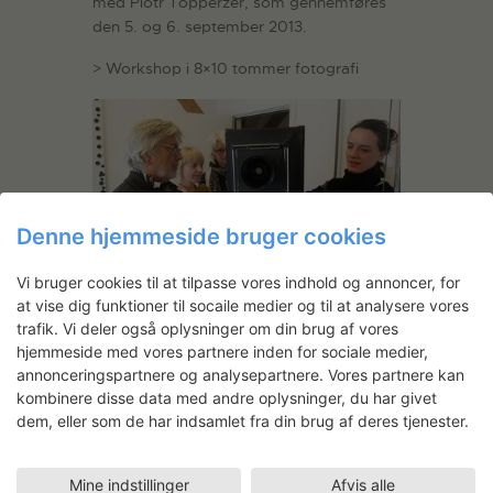
med Piotr Topperzer, som gennemføres
den 5. og 6. september 2013.
> Workshop i 8×10 tommer fotografi
Denne hjemmeside bruger cookies
Vi bruger cookies til at tilpasse vores indhold og annoncer, for
at vise dig funktioner til socaile medier og til at analysere vores
trafik. Vi deler også oplysninger om din brug af vores
De små detaljer og tricks
hjemmeside med vores partnere inden for sociale medier,
Historisk er 8×10” mest blevet brugt til
annonceringspartnere og analysepartnere. Vores partnere kan
landskaber, portrætter og arkitektur.
kombinere disse data med andre oplysninger, du har givet
Antallet af 8×10” kameraer i Danmark har
dem, eller som de har indsamlet fra din brug af deres tjenester.
altid været relativt begrænset – og især
forstørrelsesapparaterne findes der
Mine indstillinger
Afvis alle
næppe mange af.