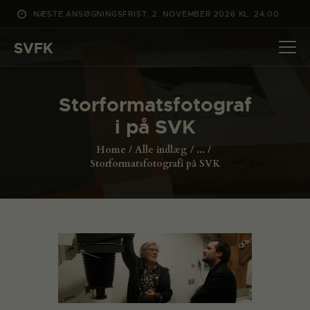
NÆSTE ANSØGNINGSFRIST: 2. NOVEMBER 2026 KL. 24:00
SVFK
SVFK
DET SKER
Storformatsfotograf
PROJEKTER
i på SVK
CHANNEL
Home
Alle indlæg
...
ANSØG
Storformatsfotografi på SVK
OM SVFK
ENGLISH