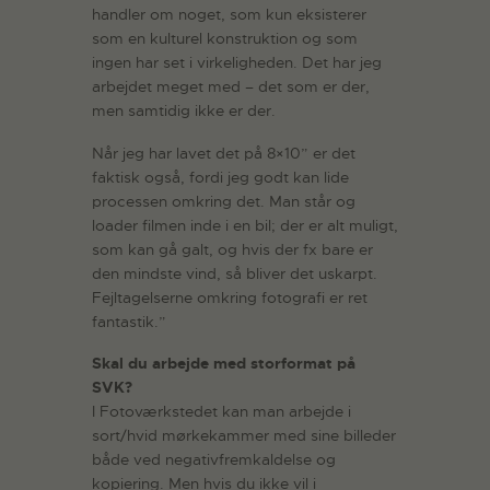
handler om noget, som kun eksisterer
som en kulturel konstruktion og som
ingen har set i virkeligheden. Det har jeg
arbejdet meget med – det som er der,
men samtidig ikke er der.
Når jeg har lavet det på 8×10” er det
faktisk også, fordi jeg godt kan lide
processen omkring det. Man står og
loader filmen inde i en bil; der er alt muligt,
som kan gå galt, og hvis der fx bare er
den mindste vind, så bliver det uskarpt.
Fejltagelserne omkring fotografi er ret
fantastik.”
Skal du arbejde med storformat på
SVK?
I Fotoværkstedet kan man arbejde i
sort/hvid mørkekammer med sine billeder
både ved negativfremkaldelse og
kopiering. Men hvis du ikke vil i