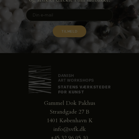
Gammel Dok Pakhus
Strandgade 27 B
1401 København K
info@svfk.dk
+45 32 96 05 10