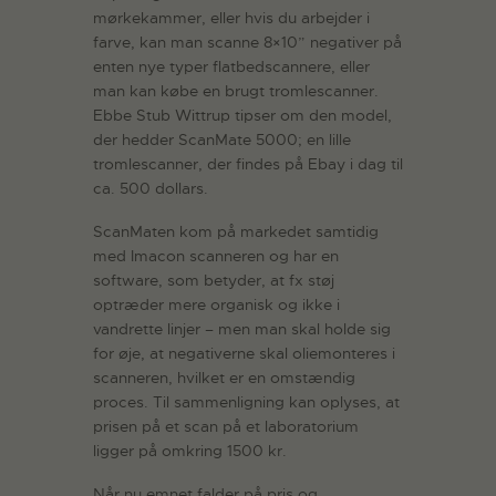
mørkekammer, eller hvis du arbejder i
farve, kan man scanne 8×10” negativer på
enten nye typer flatbedscannere, eller
man kan købe en brugt tromlescanner.
Ebbe Stub Wittrup tipser om den model,
der hedder ScanMate 5000; en lille
tromlescanner, der findes på Ebay i dag til
ca. 500 dollars.
ScanMaten kom på markedet samtidig
med Imacon scanneren og har en
software, som betyder, at fx støj
optræder mere organisk og ikke i
vandrette linjer – men man skal holde sig
for øje, at negativerne skal oliemonteres i
scanneren, hvilket er en omstændig
proces. Til sammenligning kan oplyses, at
prisen på et scan på et laboratorium
ligger på omkring 1500 kr.
Når nu emnet falder på pris og