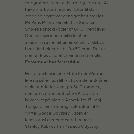
fotografere, fremkalde film og kopiere. At
have mørkekammerfaciliteter til den
størrelse negativer er noget helt særligt.
På Paris Photo kan altid se Stephen
Shores kontaktkopier af 8×10” negativer.
Det kan være fx et billede af en
skumringstime i et amerikansk landskab,
hvor der holder en bil fra 50’erne. Det er
som at kigge ud af et vindue uden glas.
Farverne er helt fantastiske”.
Helt aktuelt arbejder Ebbe Stub Wittrup
lige nu på en udstilling, hvori der indgår en
serie af billeder lavet på 8×10 tommer,
som alle er kopieret på SVK, og som
bliver vist på Martin Asbæk fra 17. maj.
Tidligere har han brugt teknikken til fx
”After Space Odyssey”, som er
landskabsbilleder med reference til
Stanley Kubrics film ”Space Odyssey”.