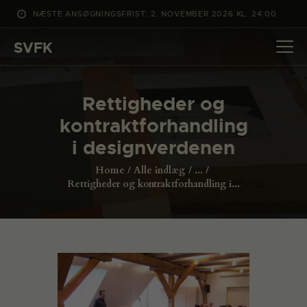
NÆSTE ANSØGNINGSFRIST: 2. NOVEMBER 2026 KL. 24:00
SVFK
SVFK
DET SKER
Rettigheder og
PROJEKTER
kontraktforhandling
CHANNEL
i designverdenen
ANSØG
Home
Alle indlæg
...
OM SVFK
Rettigheder og kontraktforhandling i...
ENGLISH