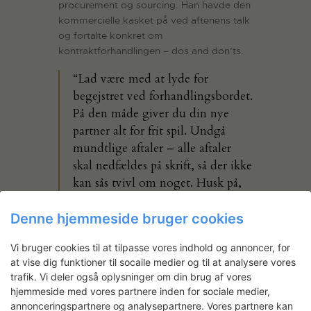
procurement og sourcing. Han havde den
kommercielle kasket på ved aftenens talk
og fortalte konkret om
kontraktforhandlingen – dos and don’ts.
“Lad være med at lyde for
begejstret ved forhandlingsbordet.
På den måde giver du din nye
partner alt for frit spil. Undgå
mundtlige aftaler – alle aftaler
skal nedfældes på skrift, så der ikke
kan sås tvivl om noget. Husk på,
at der kan være kulturforskelle.
Hvis du f.eks. har præsenteret dit
Denne hjemmeside bruger cookies
produkt for en kineser og
Vi bruger cookies til at tilpasse vores indhold og annoncer, for
vedkommende siger, at I muligvis
at vise dig funktioner til socaile medier og til at analysere vores
kan lave en aftale, betyder det
trafik. Vi deler også oplysninger om din brug af vores
som regel, at det kan der ikke
hjemmeside med vores partnere inden for sociale medier,
være tale om. Du går måske derfra
annonceringspartnere og analysepartnere. Vores partnere kan