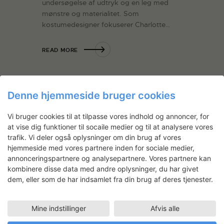
undersøgelse af udtryk og en leg med
mønstre og materialitet. Som
kostumedesigner fokuserer Charlotte…
READ MORE
Denne hjemmeside bruger cookies
Vi bruger cookies til at tilpasse vores indhold og annoncer, for
at vise dig funktioner til socaile medier og til at analysere vores
trafik. Vi deler også oplysninger om din brug af vores
hjemmeside med vores partnere inden for sociale medier,
annonceringspartnere og analysepartnere. Vores partnere kan
kombinere disse data med andre oplysninger, du har givet
Grethe Wittrock: Tunge sejl
dem, eller som de har indsamlet fra din brug af deres tjenester.
og lette vinger
15.07.2014
Crafts, Kunsthåndværk
Mine indstillinger
Afvis alle
I atelieret på plan 3 omdanner