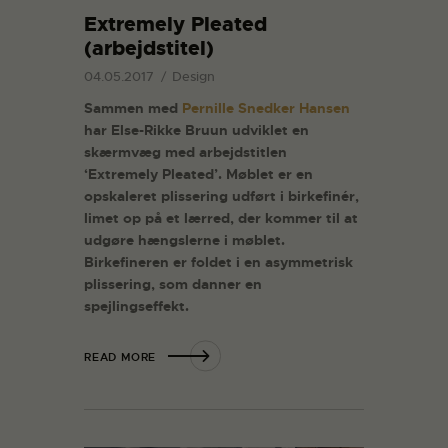
Extremely Pleated
(arbejdstitel)
04.05.2017
Design
Sammen med
Pernille Snedker Hansen
har Else-Rikke Bruun udviklet en
skærmvæg med arbejdstitlen
‘Extremely Pleated’. Møblet er en
opskaleret plissering udført i birkefinér,
limet op på et lærred, der kommer til at
udgøre hængslerne i møblet.
Birkefineren er foldet i en asymmetrisk
plissering, som danner en
spejlingseffekt.
READ MORE