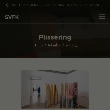
NÆSTE ANSØGNINGSFRIST: 2. NOVEMBER 2026 KL. 24:00
SVFK
SVFK
DET SKER
Plisséring
PROJEKTER
Home
Teknik
Plisséring
CHANNEL
ANSØG
OM SVFK
ENGLISH