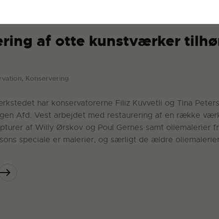
ring af otte kunstværker tilh
vation, Konservering
rkstedet har konservatorerne Filiz Kuvvetli og Tina Peters
gen Afd. Vest arbejdet med restaurering af en række vær
ulpturer af Willy Ørskov og Poul Gernes samt oliemalerier f
sons speciale er malerier, og særligt de ældre oliemalerie