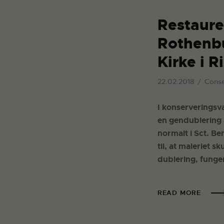
Restaure
Rothenbu
Kirke i R
22.02.2018
Conse
I konserveringsv
en gendublering a
normalt i Sct. B
til, at maleriet s
dublering, funge
READ MORE