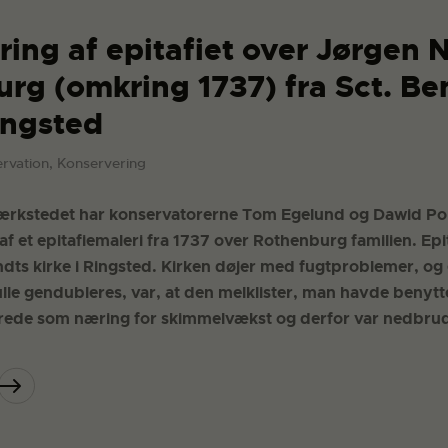
ring af epitafiet over Jørgen 
rg (omkring 1737) fra Sct. Be
ingsted
rvation, Konservering
ærkstedet har konservatorerne Tom Egelund og Dawid Pop
f et epitafiemaleri fra 1737 over Rothenburg familien. Ep
endts kirke i Ringsted. Kirken døjer med fugtproblemer, og
kulle gendubleres, var, at den melklister, man havde benyttet
rede som næring for skimmelvækst og derfor var nedbrud