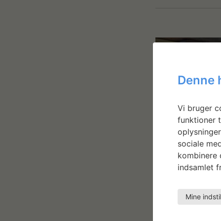
Denne 
Vi bruger co
funktioner t
oplysninger
sociale med
kombinere d
indsamlet fr
Mine indsti