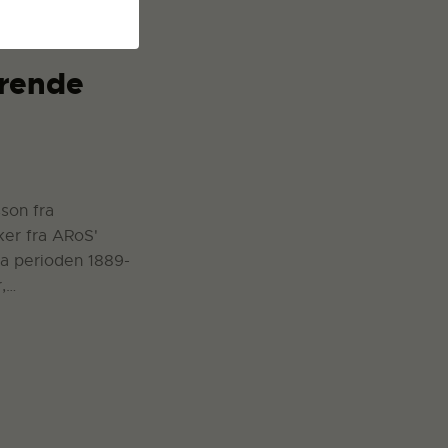
ørende
son fra
ker fra ARoS'
ra perioden 1889-
r,…