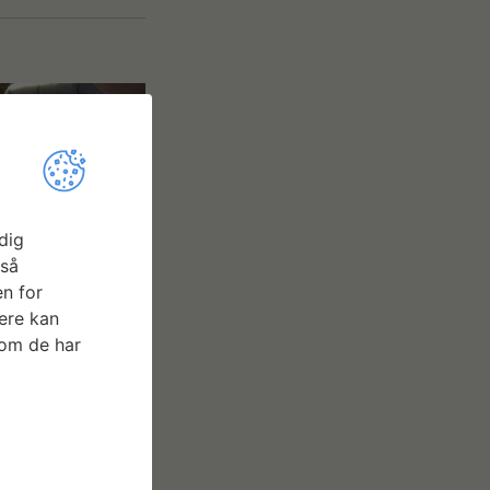
dig
gså
n for
ere kan
som de har