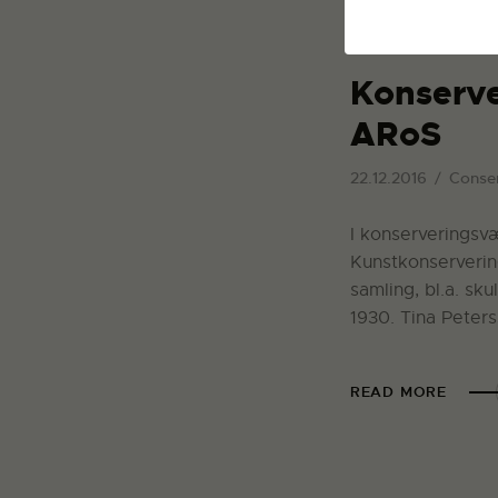
Konserve
ARoS
22.12.2016
Conser
I konserveringsvæ
Kunstkonserverin
samling, bl.a. sk
1930. Tina Peters
READ MORE