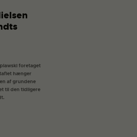
Nielsen
ndts
lawski foretaget
itafiet hænger
 en af grundene
 til den tidligere
t.