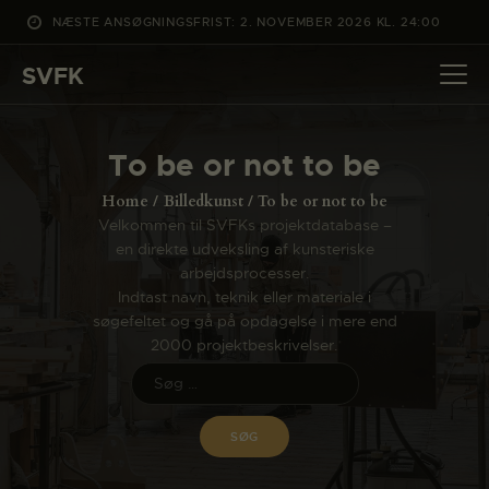
NÆSTE ANSØGNINGSFRIST: 2. NOVEMBER 2026 KL. 24:00
SVFK
SVFK
DET SKER
To be or not to be
PROJEKTER
Home
Billedkunst
To be or not to be
CHANNEL
Velkommen til SVFKs projektdatabase –
en direkte udveksling af kunsteriske
ANSØG
arbejdsprocesser.
OM SVFK
Indtast navn, teknik eller materiale i
søgefeltet og gå på opdagelse i mere end
ENGLISH
2000 projektbeskrivelser.