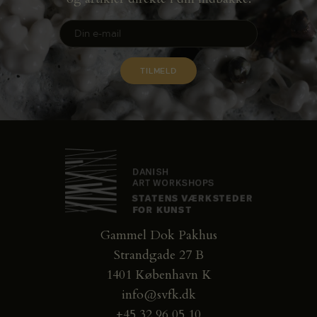
Gammel Dok Pakhus
Strandgade 27 B
1401 København K
info@svfk.dk
+45 32 96 05 10