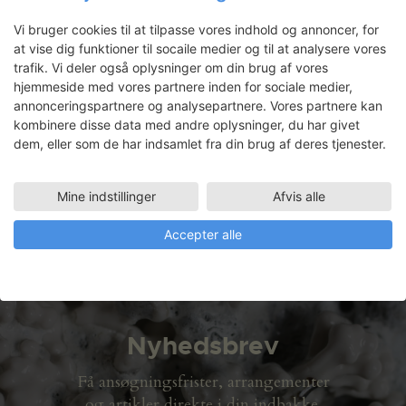
Anton Peitersen: DIY
Vi bruger cookies til at tilpasse vores indhold og annoncer, for
Settlement
at vise dig funktioner til socaile medier og til at analysere vores
trafik. Vi deler også oplysninger om din brug af vores
hjemmeside med vores partnere inden for sociale medier,
annonceringspartnere og analysepartnere. Vores partnere kan
Bjarne v.H.H. Solberg
kombinere disse data med andre oplysninger, du har givet
dem, eller som de har indsamlet fra din brug af deres tjenester.
Faciliteter
TRÆVÆRKSTED
Mine indstillinger
Afvis alle
03.03.2008 - 14.03.2008
Accepter alle
Nyhedsbrev
Få ansøgningsfrister, arrangementer
og artikler direkte i din indbakke.