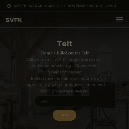
NÆSTE ANSØGNINGSFRIST: 2. NOVEMBER 2026 KL. 24:00
SVFK
SVFK
DET SKER
Telt
PROJEKTER
Home
Billedkunst
Telt
CHANNEL
Velkommen til SVFKs projektdatabase –
en direkte udveksling af kunsteriske
ANSØG
arbejdsprocesser.
OM SVFK
Indtast navn, teknik eller materiale i
søgefeltet og gå på opdagelse i mere end
ENGLISH
2000 projektbeskrivelser.