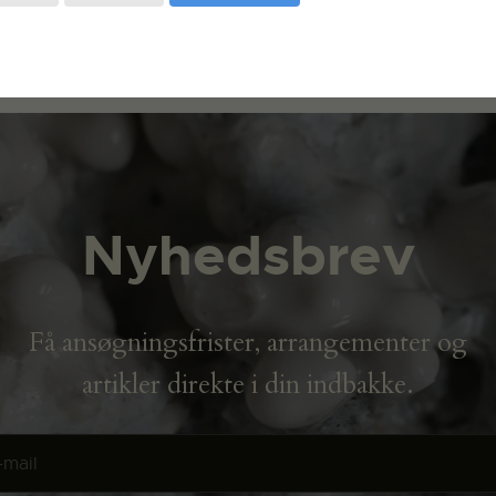
Nyhedsbrev
Få ansøgningsfrister, arrangementer og
artikler direkte i din indbakke.