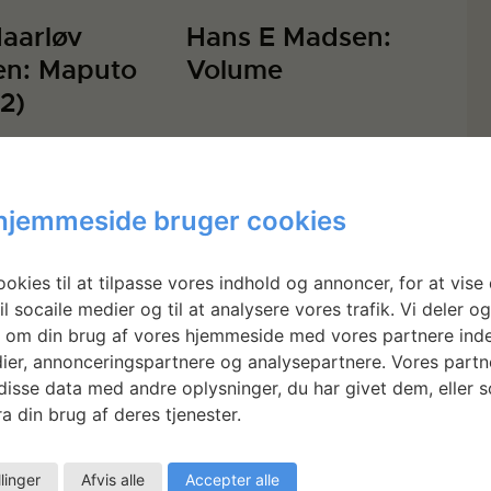
Haarløv
Hans E Madsen:
en: Maputo
Volume
(2)
hjemmeside bruger cookies
okies til at tilpasse vores indhold og annoncer, for at vise 
il socaile medier og til at analysere vores trafik. Vi deler o
 om din brug af vores hjemmeside med vores partnere inde
ier, annonceringspartnere og analysepartnere. Vores partn
isse data med andre oplysninger, du har givet dem, eller 
a din brug af deres tjenester.
llinger
Afvis alle
Accepter alle