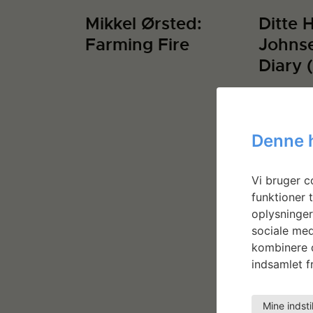
Mikkel Ørsted:
Ditte 
Farming Fire
Johns
Diary 
Denne 
Vi bruger co
funktioner t
oplysninger
sociale med
kombinere d
indsamlet fr
Mine indsti