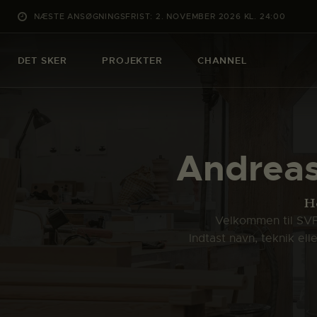
NÆSTE ANSØGNINGSFRIST: 2. NOVEMBER 2026 KL. 24:00
DET SKER
PROJEKTER
CHANNEL
Andreas
H
Velkommen til SVFK
Indtast navn, teknik el