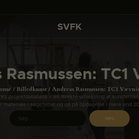
DET SKER
PROJEKTER
SVFK
SVFK
CHANNEL
ANSØG
 Rasmussen: TC1
OM SVFK
ENGLISH
ome
Billedkunst
Andreas Rasmussen: TC1 Vævni
s projektdatabase – en direkte udveksling af kunsterisk
ler materiale i søgefeltet og gå på opdagelse i mere end 2