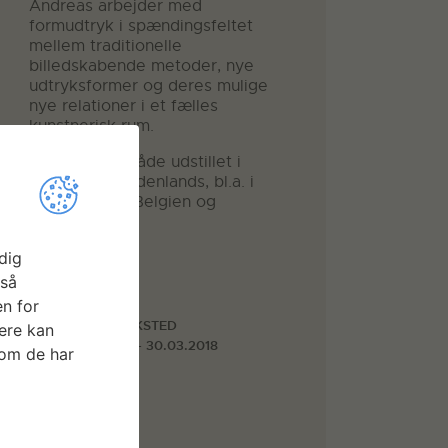
Andreas arbejder med
formudtryk i spændingsfeltet
mellem traditionelle
billedskabende metoder, nye
udtryksformer og deres mulige
nye relationer i et fælles
kunstnerisk rum.
Andreas har både udstillet i
Danmark og udenlands, bl.a. i
London, Kiel, Belgien og
Spanien.
dig
gså
Faciliteter
n for
VÆVEVÆRKSTED
ere kan
05.02.2018 - 30.03.2018
som de har