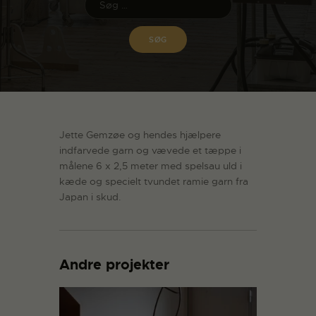
Jette Gemzøe og hendes hjælpere
indfarvede garn og vævede et tæppe i
målene 6 x 2,5 meter med spelsau uld i
kæde og specielt tvundet ramie garn fra
Japan i skud.
Andre projekter