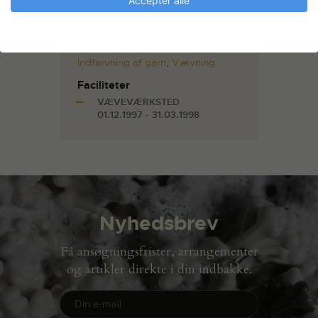
Accepter alle
Materiale
Ramie
,
Spelsau uld
Teknik
Indfarvning af garn
,
Vævning
Faciliteter
VÆVEVÆRKSTED
01.12.1997 - 31.03.1998
Nyhedsbrev
Få ansøgningsfrister, arrangementer
og artikler direkte i din indbakke.