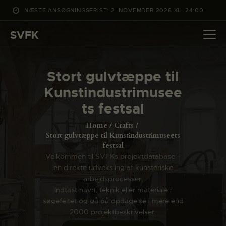
NÆSTE ANSØGNINGSFRIST: 2. NOVEMBER 2026 KL. 24:00
SVFK
SVFK
DET SKER
Stort gulvtæppe til
PROJEKTER
Kunstindustrimusee
CHANNEL
ts festsal
ANSØG
Home
Crafts
OM SVFK
Stort gulvtæppe til Kunstindustrimuseets
festsal
ENGLISH
Velkommen til SVFKs projektdatabase –
en direkte udveksling af kunsteriske
arbejdsprocesser.
Indtast navn, teknik eller materiale i
søgefeltet og gå på opdagelse i mere end
2000 projektbeskrivelser.