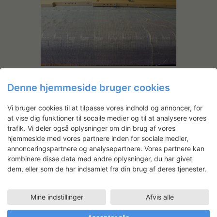
Watch the Weather Change
Denne hjemmeside bruger cookies
Vi bruger cookies til at tilpasse vores indhold og annoncer, for
at vise dig funktioner til socaile medier og til at analysere vores
Jette Gemzøe
trafik. Vi deler også oplysninger om din brug af vores
Jette Gemzøe er uddannet som
hjemmeside med vores partnere inden for sociale medier,
væver og tekstilkunstner i
annonceringspartnere og analysepartnere. Vores partnere kan
perioden 1960-1964 ved John og
kombinere disse data med andre oplysninger, du har givet
Kirsten Beckers væveværksted.
dem, eller som de har indsamlet fra din brug af deres tjenester.
Hun fik i 2005 tildelt Thorvald
Bindesbøll Medaljen for sin
utrættelige udforskning af det
Mine indstillinger
Afvis alle
tekstile medie og fine kunstneriske
indsats.