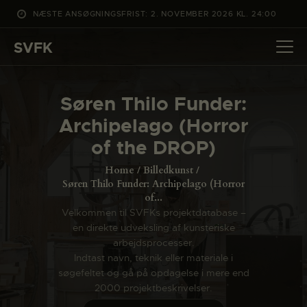
NÆSTE ANSØGNINGSFRIST: 2. NOVEMBER 2026 KL. 24:00
SVFK
SVFK
DET SKER
Søren Thilo Funder:
PROJEKTER
Archipelago (Horror
CHANNEL
of the DROP)
ANSØG
Home
Billedkunst
OM SVFK
Søren Thilo Funder: Archipelago (Horror
of...
ENGLISH
Velkommen til SVFKs projektdatabase –
en direkte udveksling af kunsteriske
arbejdsprocesser.
Indtast navn, teknik eller materiale i
søgefeltet og gå på opdagelse i mere end
2000 projektbeskrivelser.