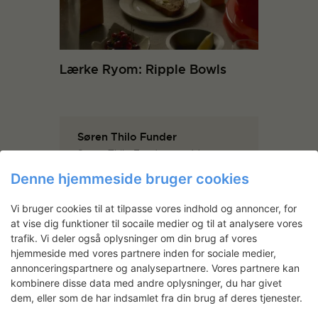
Lærke Ryom: Ripple Bowls
Søren Thilo Funder
Søren Thilo Funder er uddannet
fra Det Kongelige Danske
Denne hjemmeside bruger cookies
Kunstakademi i 2008 og The
School of Art and Architecture at
the University of Illinois at Chicago
Vi bruger cookies til at tilpasse vores indhold og annoncer, for
i 2006. Som billedkunstner
at vise dig funktioner til socaile medier og til at analysere vores
arbejder han primært med
trafik. Vi deler også oplysninger om din brug af vores
videoinstallationer, som er mash-
hjemmeside med vores partnere inden for sociale medier,
ups af populær fiktion, kulturelle
annonceringspartnere og analysepartnere. Vores partnere kan
udtryk og socio-politiske
situationer, projektioner og
kombinere disse data med andre oplysninger, du har givet
historier.
dem, eller som de har indsamlet fra din brug af deres tjenester.
Søren Thilo Funder har blandt