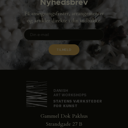
Nyhedsbrev
Få ansøgningsfrister, arrangementer
og artikler direkte i din indbakke.
Gammel Dok Pakhus
Strandgade 27 B