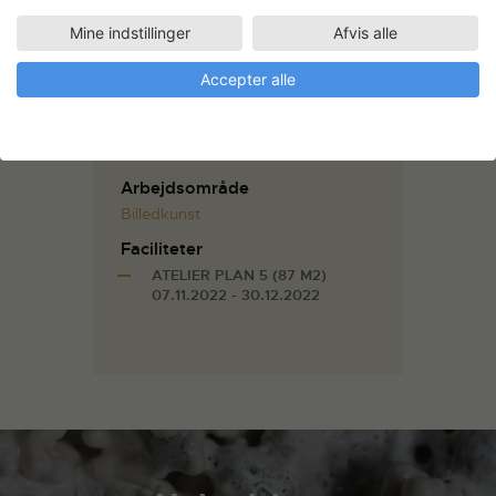
andet udstillet på Den Frie
Mine indstillinger
Afvis alle
Udstillingsbygning (2019), Turku
Art Museum (2017), Overgaden
(2016), Museum of Contemporary
Accepter alle
Art Zagreb (2015) og Tranen,
Gentofte (2014).
Arbejdsområde
Billedkunst
Faciliteter
ATELIER PLAN 5 (87 M2)
07.11.2022 - 30.12.2022