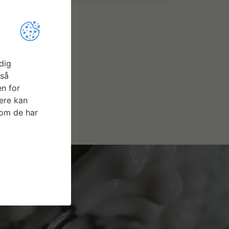
dig
gså
n for
ere kan
som de har