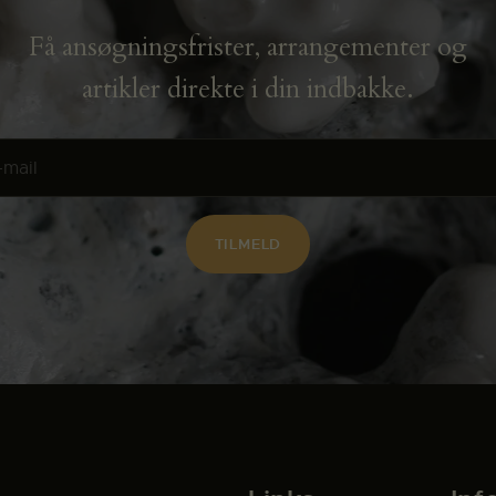
Få ansøgningsfrister, arrangementer og
artikler direkte i din indbakke.