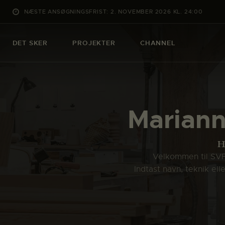
NÆSTE ANSØGNINGSFRIST: 2. NOVEMBER 2026 KL. 24:00
DET SKER
PROJEKTER
CHANNEL
Marian
H
Velkommen til SVFK
Indtast navn, teknik el