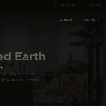
ENGLISH
ANSØG
OM SVFK
d Earth
th
e arbejdsprocesser.
000 projektbeskrivelser.