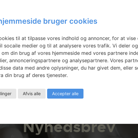
l Canu:
Flemming Tvede
– spor &
Hansen: Extension
hjemmeside bruger cookies
nger
of the Craftsman’s
Hand Through
Robotic Wire
okies til at tilpasse vores indhold og annoncer, for at vise 
il socaile medier og til at analysere vores trafik. Vi deler o
Cutting in Clay
 om din brug af vores hjemmeside med vores partnere inde
ier, annonceringspartnere og analysepartnere. Vores partn
isse data med andre oplysninger, du har givet dem, eller 
a din brug af deres tjenester.
llinger
Afvis alle
Accepter alle
Nyhedsbrev