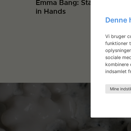
Emma Bang: Stars
Manue
in Hands
Natur 
Denne 
spejli
Vi bruger co
funktioner t
oplysninger
sociale med
kombinere d
indsamlet fr
Mine indsti