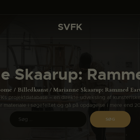
DET SKER
PROJEKTER
SVFK
SVFK
CHANNEL
ANSØG
ne Skaarup: Ramme
OM SVFK
ENGLISH
ome
Billedkunst
Marianne Skaarup: Rammed Ear
s projektdatabase – en direkte udveksling af kunsterisk
ler materiale i søgefeltet og gå på opdagelse i mere end 2