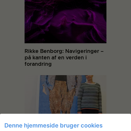
Rikke Benborg: Navigeringer –
på kanten af en verden i
forandring
Denne hjemmeside bruger cookies
Nyt Sygehus Sønderjylland