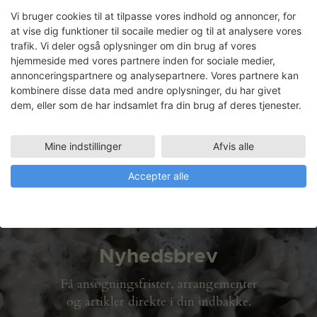
Vi bruger cookies til at tilpasse vores indhold og annoncer, for
at vise dig funktioner til socaile medier og til at analysere vores
trafik. Vi deler også oplysninger om din brug af vores
hjemmeside med vores partnere inden for sociale medier,
Dagmar Radmacher
annonceringspartnere og analysepartnere. Vores partnere kan
kombinere disse data med andre oplysninger, du har givet
Faciliteter
dem, eller som de har indsamlet fra din brug af deres tjenester.
FORMERIET (128 M2)
29.04.2008 - 30.07.2008
Mine indstillinger
Afvis alle
TRÆVÆRKSTED
Accepter alle
Nyhedsbrev
Få ansøgningsfrister, arrangementer
og artikler direkte i din indbakke.