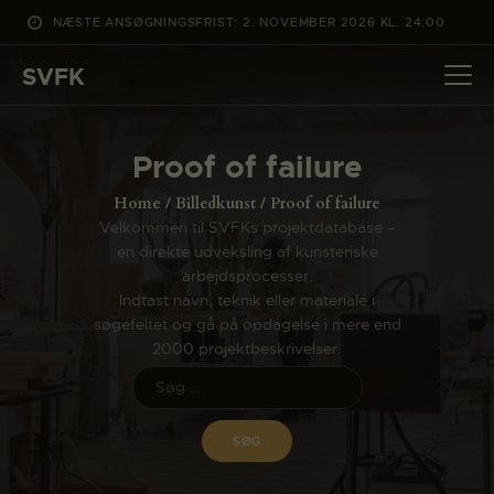
NÆSTE ANSØGNINGSFRIST: 2. NOVEMBER 2026 KL. 24:00
SVFK
SVFK
DET SKER
Proof of failure
PROJEKTER
Home
Billedkunst
Proof of failure
CHANNEL
Velkommen til SVFKs projektdatabase –
en direkte udveksling af kunsteriske
ANSØG
arbejdsprocesser.
OM SVFK
Indtast navn, teknik eller materiale i
søgefeltet og gå på opdagelse i mere end
ENGLISH
2000 projektbeskrivelser.