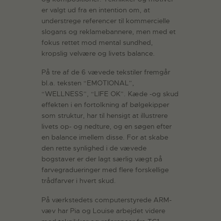
er valgt ud fra en intention om, at
understrege referencer til kommercielle
slogans og reklamebannere, men med et
fokus rettet mod mental sundhed,
kropslig velvære og livets balance.
På tre af de 6 vævede tekstiler fremgår
bl.a. teksten “EMOTIONAL”,
“WELLNESS”, “LIFE OK”. Kæde -og skud
effekten i en fortolkning af bølgekipper
som struktur, har til hensigt at illustrere
livets op- og nedture, og en søgen efter
en balance imellem disse. For at skabe
den rette synlighed i de vævede
bogstaver er der lagt særlig vægt på
farvegradueringer med flere forskellige
trådfarver i hvert skud.
På værkstedets computerstyrede ARM-
væv har Pia og Louise arbejdet videre