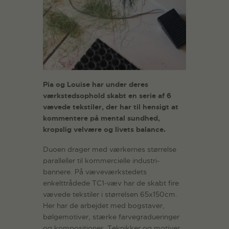
Pia og Louise har under deres
værkstedsophold skabt en serie af 6
vævede tekstiler, der har til hensigt at
kommentere på mental sundhed,
kropslig velvære og livets balance.
Duoen drager med værkernes størrelse
paralleller til kommercielle industri-
bannere. På væveværkstedets
enkelttrådede TC1-væv har de skabt fire
vævede tekstiler i størrelsen 65x150cm.
Her har de arbejdet med bogstaver,
bølgemotiver, stærke farvegradueringer
og kompositioner. Teknikker og motiver