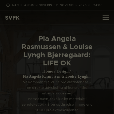
NÆSTE ANSØGNINGSFRIST: 2. NOVEMBER 2026 KL. 24:00
SVFK
SVFK
DET SKER
Pia Angela
PROJEKTER
Rasmussen & Louise
CHANNEL
Lyngh Bjerregaard:
ANSØG
LIFE OK
OM SVFK
Home
Design
ENGLISH
Pia Angela Rasmussen & Louise Lyngh...
Velkommen til SVFKs projektdatabase –
en direkte udveksling af kunsteriske
arbejdsprocesser.
Indtast navn, teknik eller materiale i
søgefeltet og gå på opdagelse i mere end
2000 projektbeskrivelser.