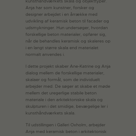
kunsthåndværkets skala og objekttyper.
Anja har som kunstner, forsker og
designer arbejdet i en årrække med
udvikling af keramisk beton til facader og
udsmykninger. Hun undersøger, hvordan
forskellige beton materialer, opfører sig,
når de behandles keramisk og skaleres op
i en langt større skala end materialet
normalt anvendes i.
I dette projekt skaber Ane-Katrine og Anja
dialog mellem de forskellige materialer,
skalaer og formål, som de individuelt
arbejder med. De søger at skabe et møde
mellem det uregerlige stabile beton
materiale i den arkitektoniske skala og
skulpturen i det smidige, bevægelige ler i
kunsthåndværkets skala.
Til udstillingen i Galleri Oxholm, arbejder
Anja med keramisk beton i arkitektonisk