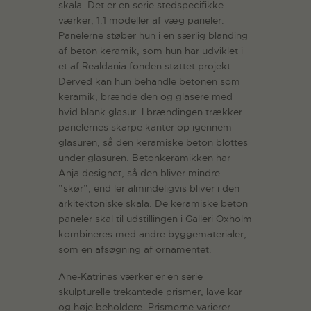
skala. Det er en serie stedspecifikke
værker, 1:1 modeller af væg paneler.
Panelerne støber hun i en særlig blanding
af beton keramik, som hun har udviklet i
et af Realdania fonden støttet projekt.
Derved kan hun behandle betonen som
keramik, brænde den og glasere med
hvid blank glasur. I brændingen trækker
panelernes skarpe kanter op igennem
glasuren, så den keramiske beton blottes
under glasuren. Betonkeramikken har
Anja designet, så den bliver mindre
”skør”, end ler almindeligvis bliver i den
arkitektoniske skala. De keramiske beton
paneler skal til udstillingen i Galleri Oxholm
kombineres med andre byggematerialer,
som en afsøgning af ornamentet.
Ane-Katrines værker er en serie
skulpturelle trekantede prismer, lave kar
og høje beholdere. Prismerne varierer