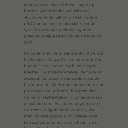
indbyrdes i et skalaforhold i højde og
bredde. Ane-Kathrine har skitseret
skulpturerne digitalt og printet modeller
på 3D printer i en mindre skala, før det
fysiske krævende, risikable og mere
præcise arbejde i Keramikværkstedet på
SVK.
I arbejdet med de to største skulpturer på
henholdsvis 30 og 40 kilo, udfordrer Ane-
Katrine ” lerets natur” og hendes egne
kræfter. De store keramiske lige flader er
svære at håndtere og skrøbelige, før de
bliver brændt. Derfor består en stor del af
processen i at udforme ”hjælpemidler”,
forme og støttestativer, til udfærdigelsen
af skulpturerne. Prismerne bygges op af
tre identiske ligebenede trapezer, der
med de rette grader skråvinklede sider,
kan sættes sammen med slikker i smig.