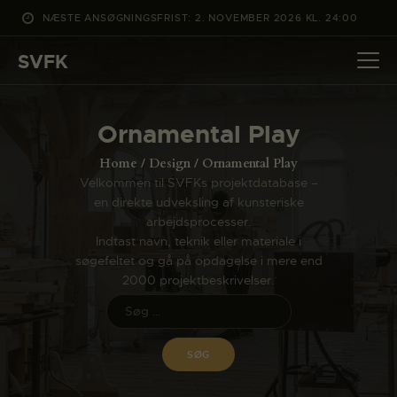
NÆSTE ANSØGNINGSFRIST: 2. NOVEMBER 2026 KL. 24:00
SVFK
SVFK
DET SKER
Ornamental Play
PROJEKTER
Home
Design
Ornamental Play
CHANNEL
Velkommen til SVFKs projektdatabase –
en direkte udveksling af kunsteriske
ANSØG
arbejdsprocesser.
OM SVFK
Indtast navn, teknik eller materiale i
søgefeltet og gå på opdagelse i mere end
ENGLISH
2000 projektbeskrivelser.