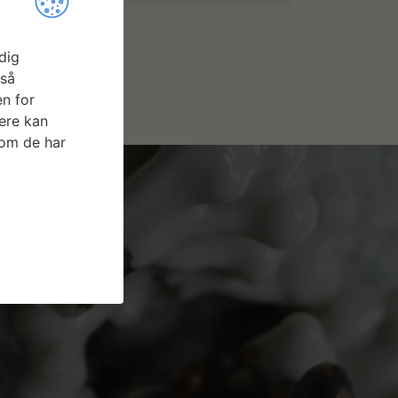
dig
gså
n for
ere kan
som de har