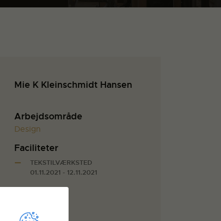
Mie K Kleinschmidt Hansen
Arbejdsområde
Design
Faciliteter
TEKSTILVÆRKSTED
01.11.2021 - 12.11.2021