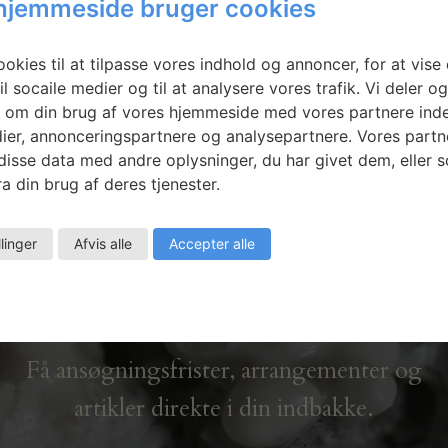
hjemmeside bruger cookies
språket
Marika Seidler:
VOKS SKOV
okies til at tilpasse vores indhold og annoncer, for at vise 
il socaile medier og til at analysere vores trafik. Vi deler o
 om din brug af vores hjemmeside med vores partnere inde
ier, annonceringspartnere og analysepartnere. Vores partn
isse data med andre oplysninger, du har givet dem, eller 
a din brug af deres tjenester.
llinger
Afvis alle
Accepter alle
Nyhedsbrev
Få ansøgningsfrister, arrangementer og
artikler direkte i din indbakke.