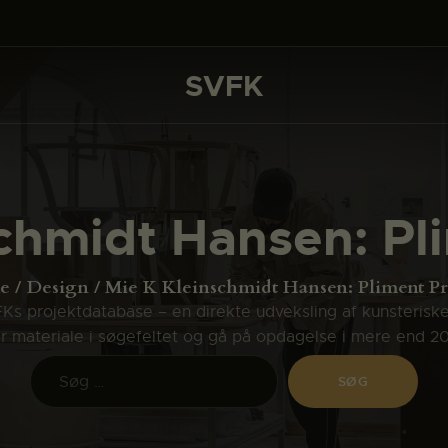
DET SKER
PROJEKTER
SVFK
SVFK
CHANNEL
ANSØG
chmidt Hansen: Pl
OM SVFK
ENGLISH
e
Design
Mie K Kleinschmidt Hansen: Pliment Pr
s projektdatabase – en direkte udveksling af kunsterisk
ler materiale i søgefeltet og gå på opdagelse i mere end 2