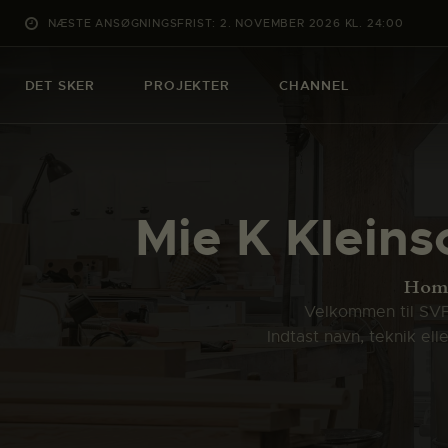
NÆSTE ANSØGNINGSFRIST: 2. NOVEMBER 2026 KL. 24:00
DET SKER
PROJEKTER
CHANNEL
Mie K Kleins
Hom
Velkommen til SVFK
Indtast navn, teknik el