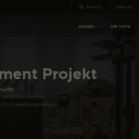
ENGLISH
ANSØG
OM SVFK
iment Projekt
ojekt
e arbejdsprocesser.
000 projektbeskrivelser.