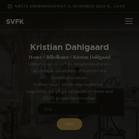
NÆSTE ANSØGNINGSFRIST: 2. NOVEMBER 2026 KL. 24:00
SVFK
SVFK
DET SKER
Kristian Dahlgaard
PROJEKTER
Home
Billedkunst
Kristian Dahlgaard
CHANNEL
Velkommen til SVFKs projektdatabase –
en direkte udveksling af kunsteriske
ANSØG
arbejdsprocesser.
OM SVFK
Indtast navn, teknik eller materiale i
søgefeltet og gå på opdagelse i mere end
ENGLISH
2000 projektbeskrivelser.