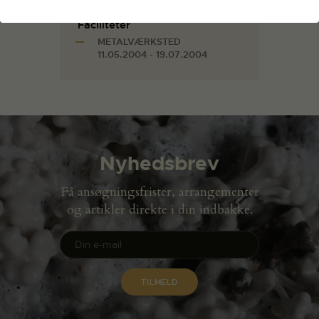
kunstnerleksikon.
Faciliteter
METALVÆRKSTED
11.05.2004 - 19.07.2004
Nyhedsbrev
Få ansøgningsfrister, arrangementer
og artikler direkte i din indbakke.