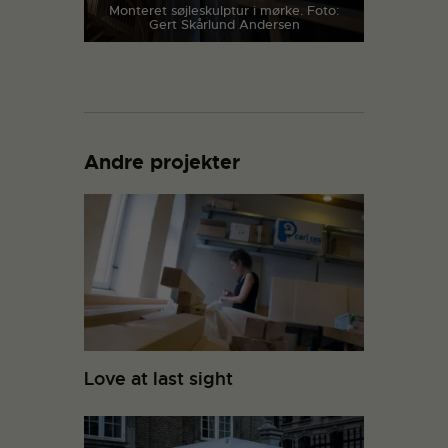
Monteret søjleskulptur i mørke. Foto:
Gert Skårlund Andersen
Andre projekter
Love at last sight