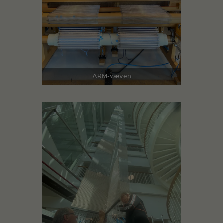
ARM-væven