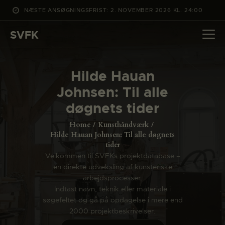
NÆSTE ANSØGNINGSFRIST: 2. NOVEMBER 2026 KL. 24:00
SVFK
SVFK
DET SKER
Hilde Hauan
PROJEKTER
Johnsen: Til alle
CHANNEL
døgnets tider
ANSØG
Home
Kunsthåndværk
OM SVFK
Hilde Hauan Johnsen: Til alle døgnets
tider
ENGLISH
Velkommen til SVFKs projektdatabase –
en direkte udveksling af kunsteriske
arbejdsprocesser.
Indtast navn, teknik eller materiale i
søgefeltet og gå på opdagelse i mere end
2000 projektbeskrivelser.