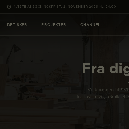
NÆSTE ANSØGNINGSFRIST: 2. NOVEMBER 2026 KL. 24:00
DET SKER
PROJEKTER
CHANNEL
Fra di
Velkommen til SVFK
Indtast navn, teknik el