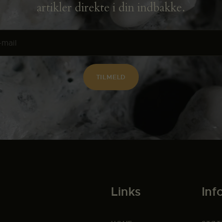
artikler direkte i din indbakke.
Links
Inf