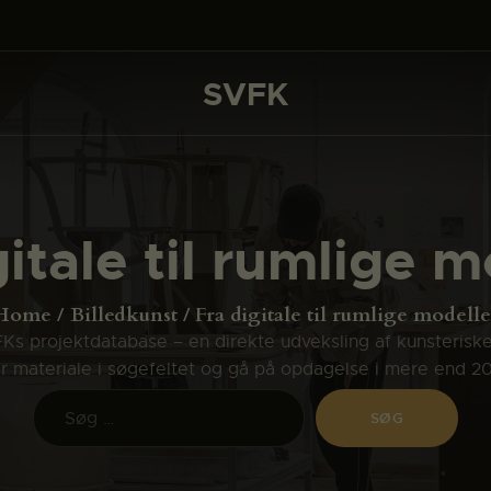
DET SKER
PROJEKTER
SVFK
SVFK
CHANNEL
ANSØG
gitale til rumlige m
OM SVFK
ENGLISH
Home
Billedkunst
Fra digitale til rumlige modelle
s projektdatabase – en direkte udveksling af kunsterisk
ler materiale i søgefeltet og gå på opdagelse i mere end 2