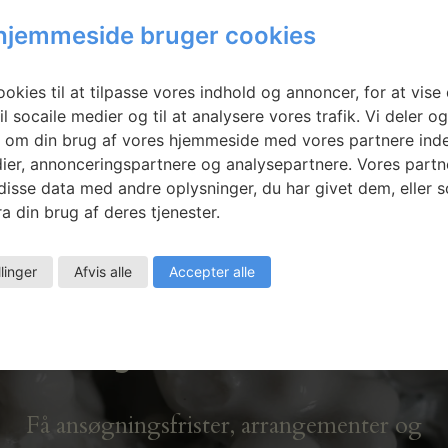
kjerning:
Sofie Amalie
hjemmeside bruger cookies
Andersen:
Marbles
okies til at tilpasse vores indhold og annoncer, for at vise 
il socaile medier og til at analysere vores trafik. Vi deler o
 om din brug af vores hjemmeside med vores partnere inde
ier, annonceringspartnere og analysepartnere. Vores partn
isse data med andre oplysninger, du har givet dem, eller 
a din brug af deres tjenester.
llinger
Afvis alle
Accepter alle
Nyhedsbrev
Få ansøgningsfrister, arrangementer og