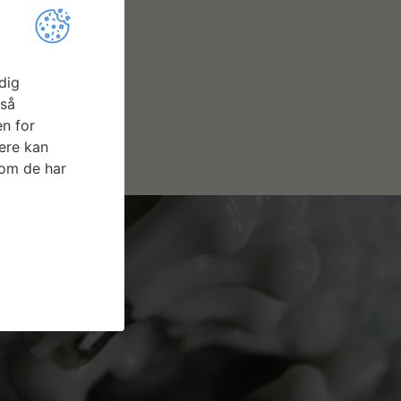
dig
gså
n for
ere kan
som de har