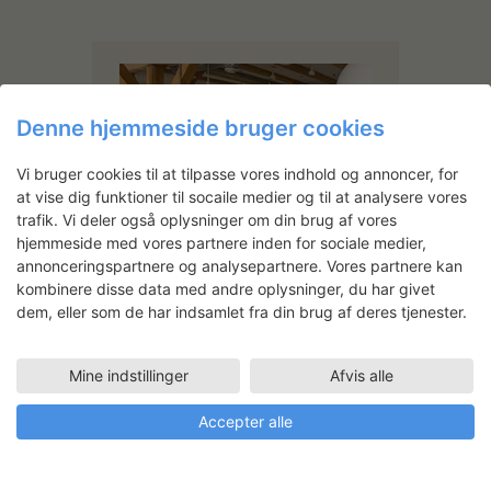
Denne hjemmeside bruger cookies
Vi bruger cookies til at tilpasse vores indhold og annoncer, for
at vise dig funktioner til socaile medier og til at analysere vores
trafik. Vi deler også oplysninger om din brug af vores
hjemmeside med vores partnere inden for sociale medier,
annonceringspartnere og analysepartnere. Vores partnere kan
kombinere disse data med andre oplysninger, du har givet
dem, eller som de har indsamlet fra din brug af deres tjenester.
Lone Arendal
Lone Arendal er uddannet
Mine indstillinger
Afvis alle
keramiker ved Skolen for
Kunsthåndværk i 1972 og har
Accepter alle
siden 1977 arbejdet som
billedkunstner.
Faciliteter