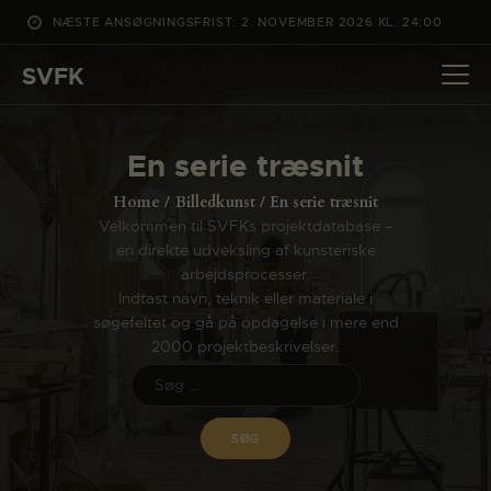
NÆSTE ANSØGNINGSFRIST: 2. NOVEMBER 2026 KL. 24:00
SVFK
SVFK
DET SKER
En serie træsnit
PROJEKTER
Home
Billedkunst
En serie træsnit
CHANNEL
Velkommen til SVFKs projektdatabase –
en direkte udveksling af kunsteriske
ANSØG
arbejdsprocesser.
OM SVFK
Indtast navn, teknik eller materiale i
søgefeltet og gå på opdagelse i mere end
ENGLISH
2000 projektbeskrivelser.