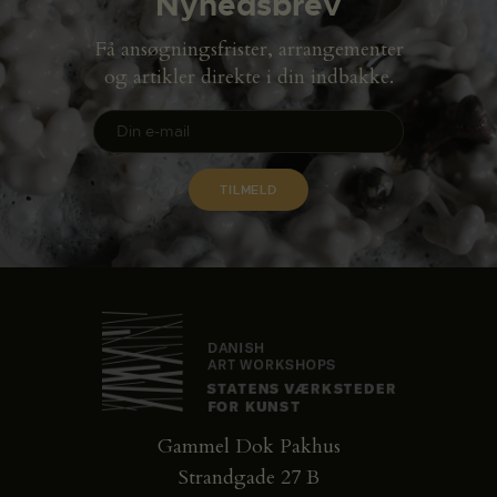
Nyhedsbrev
Få ansøgningsfrister, arrangementer
og artikler direkte i din indbakke.
Gammel Dok Pakhus
Strandgade 27 B