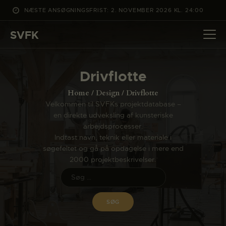
NÆSTE ANSØGNINGSFRIST: 2. NOVEMBER 2026 KL. 24:00
SVFK
SVFK
DET SKER
Drivflotte
PROJEKTER
Home
Design
Drivflotte
CHANNEL
Velkommen til SVFKs projektdatabase –
en direkte udveksling af kunsteriske
ANSØG
arbejdsprocesser.
OM SVFK
Indtast navn, teknik eller materiale i
søgefeltet og gå på opdagelse i mere end
ENGLISH
2000 projektbeskrivelser.