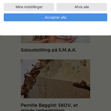
Mine indstillinger
Afvis alle
Accepter alle
Soloudstilling på S.M.A.K.
Pernille Bøggild: SKOV, et
minde (arbejdstitel)