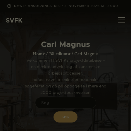
NÆSTE ANSØGNINGSFRIST: 2. NOVEMBER 2026 KL. 24:00
SVFK
SVFK
DET SKER
Carl Magnus
PROJEKTER
Home
Billedkunst
Carl Magnus
CHANNEL
Velkommen til SVFKs projektdatabase –
en direkte udveksling af kunsteriske
ANSØG
arbejdsprocesser.
OM SVFK
Indtast navn, teknik eller materiale i
søgefeltet og gå på opdagelse i mere end
ENGLISH
2000 projektbeskrivelser.