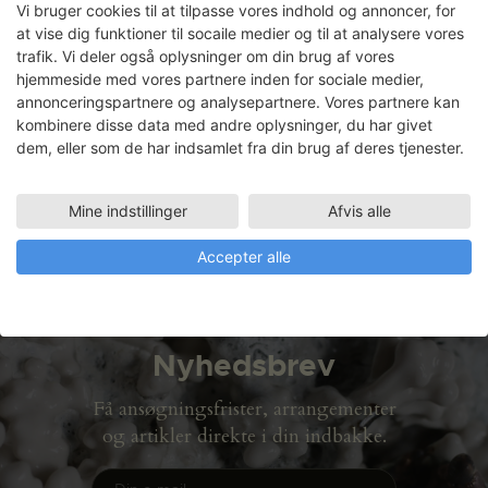
Vi bruger cookies til at tilpasse vores indhold og annoncer, for
at vise dig funktioner til socaile medier og til at analysere vores
Carl Magnus
trafik. Vi deler også oplysninger om din brug af vores
hjemmeside med vores partnere inden for sociale medier,
annonceringspartnere og analysepartnere. Vores partnere kan
Faciliteter
kombinere disse data med andre oplysninger, du har givet
METALVÆRKSTED
dem, eller som de har indsamlet fra din brug af deres tjenester.
02.09.2002
TRÆVÆRKSTED
02.09.2002 - 30.09.2002
Mine indstillinger
Afvis alle
Accepter alle
Nyhedsbrev
Få ansøgningsfrister, arrangementer
og artikler direkte i din indbakke.