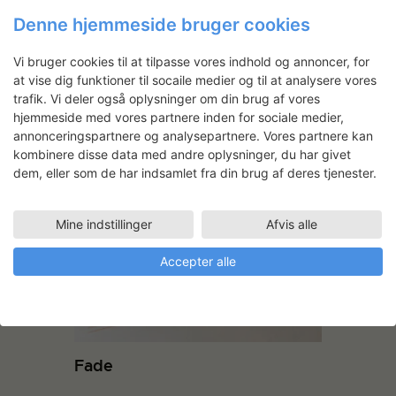
Denne hjemmeside bruger cookies
Vi bruger cookies til at tilpasse vores indhold og annoncer, for
at vise dig funktioner til socaile medier og til at analysere vores
trafik. Vi deler også oplysninger om din brug af vores
hjemmeside med vores partnere inden for sociale medier,
Karin Wegener Tams:
annonceringspartnere og analysepartnere. Vores partnere kan
Restaurering af Aksel
kombinere disse data med andre oplysninger, du har givet
Jørgensen maleri
dem, eller som de har indsamlet fra din brug af deres tjenester.
Mine indstillinger
Afvis alle
Accepter alle
Fade