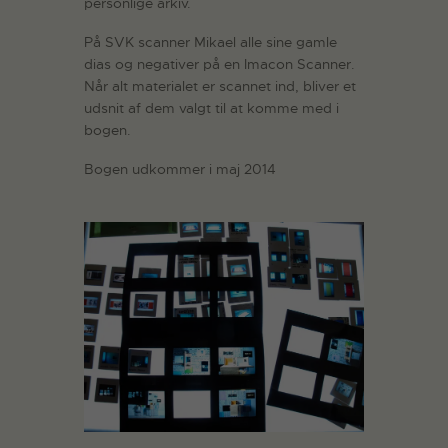
personlige arkiv.
På SVK scanner Mikael alle sine gamle
dias og negativer på en Imacon Scanner.
Når alt materialet er scannet ind, bliver et
udsnit af dem valgt til at komme med i
bogen.
Bogen udkommer i maj 2014