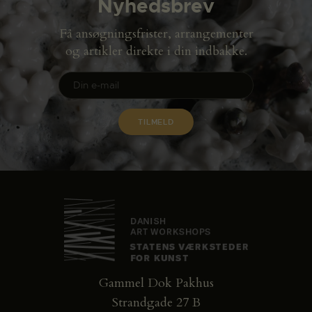
Nyhedsbrev
Få ansøgningsfrister, arrangementer
og artikler direkte i din indbakke.
Gammel Dok Pakhus
Strandgade 27 B