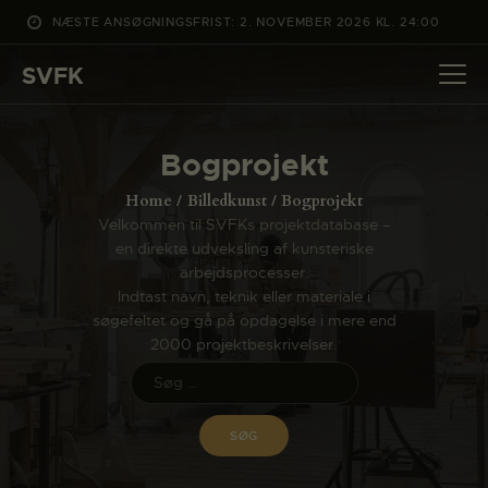
NÆSTE ANSØGNINGSFRIST: 2. NOVEMBER 2026 KL. 24:00
SVFK
SVFK
DET SKER
Bogprojekt
PROJEKTER
Home
Billedkunst
Bogprojekt
CHANNEL
Velkommen til SVFKs projektdatabase –
en direkte udveksling af kunsteriske
ANSØG
arbejdsprocesser.
OM SVFK
Indtast navn, teknik eller materiale i
søgefeltet og gå på opdagelse i mere end
ENGLISH
2000 projektbeskrivelser.