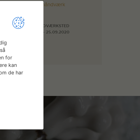
Design
,
Kunsthåndværk
Faciliteter
STORE FOTOVÆRKSTED
01.09.2020 - 25.09.2020
dig
gså
n for
ere kan
som de har