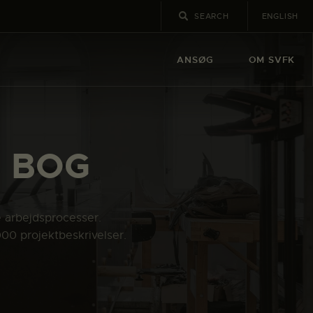
ENGLISH
ANSØG
OM SVFK
n: BOG
e arbejdsprocesser.
000 projektbeskrivelser.