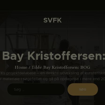
DET SKER
PROJEKTER
SVFK
SVFK
CHANNEL
ANSØG
 Bay Kristofferse
OM SVFK
ENGLISH
Home
Tilde Bay Kristoffersen: BOG
s projektdatabase – en direkte udveksling af kunsterisk
ler materiale i søgefeltet og gå på opdagelse i mere end 2