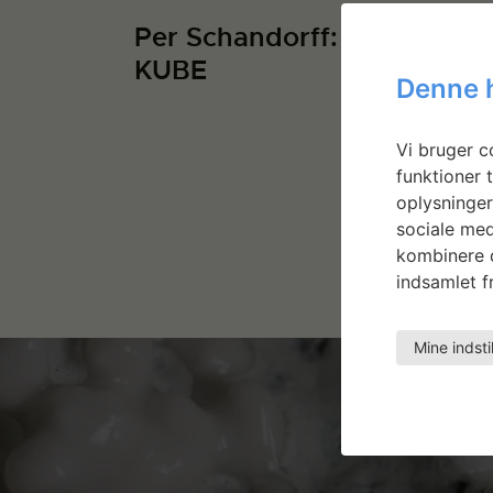
Per Schandorff:
Rejse i
KUBE
kamm
Denne 
Vi bruger co
funktioner t
oplysninger
sociale med
kombinere d
indsamlet fr
Mine indsti