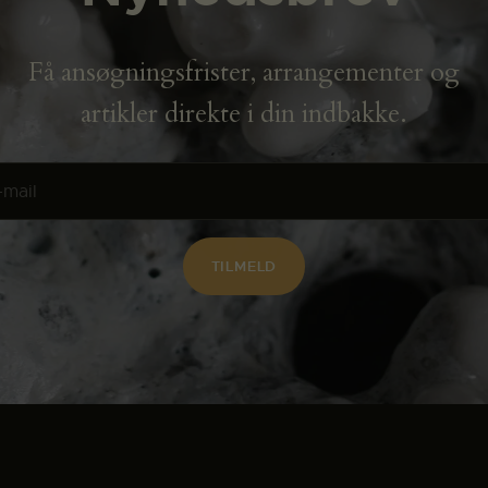
Få ansøgningsfrister, arrangementer og
artikler direkte i din indbakke.