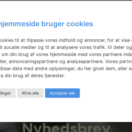
 mit
Trine Struwe:
er
Roses
hjemmeside bruger cookies
(Undercover,
Explorer, Sexy
okies til at tilpasse vores indhold og annoncer, for at vise 
Red)
il socaile medier og til at analysere vores trafik. Vi deler o
 om din brug af vores hjemmeside med vores partnere inde
ier, annonceringspartnere og analysepartnere. Vores partn
isse data med andre oplysninger, du har givet dem, eller 
a din brug af deres tjenester.
llinger
Afvis alle
Accepter alle
Nyhedsbrev