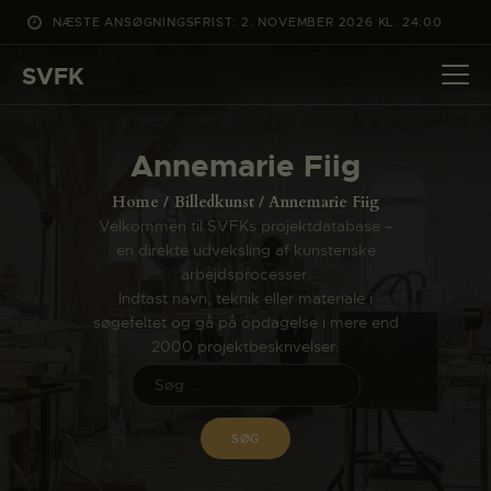
NÆSTE ANSØGNINGSFRIST: 2. NOVEMBER 2026 KL. 24:00
SVFK
SVFK
DET SKER
Annemarie Fiig
PROJEKTER
Home
Billedkunst
Annemarie Fiig
CHANNEL
Velkommen til SVFKs projektdatabase –
en direkte udveksling af kunsteriske
ANSØG
arbejdsprocesser.
OM SVFK
Indtast navn, teknik eller materiale i
søgefeltet og gå på opdagelse i mere end
ENGLISH
2000 projektbeskrivelser.