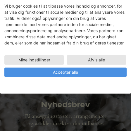
Vi bruger cookies til at tilpasse vores indhold og annoncer, for
at vise dig funktioner til socaile medier og til at analysere vores
trafik. Vi deler også oplysninger om din brug af vores
Annemarie Fiig
hjemmeside med vores partnere inden for sociale medier,
annonceringspartnere og analysepartnere. Vores partnere kan
Faciliteter
kombinere disse data med andre oplysninger, du har givet
METALVÆRKSTED
dem, eller som de har indsamlet fra din brug af deres tjenester.
10.03.2003
TRÆVÆRKSTED
Mine indstillinger
Afvis alle
10.03.2003 - 14.04.2003
Accepter alle
Nyhedsbrev
Få ansøgningsfrister, arrangementer
og artikler direkte i din indbakke.