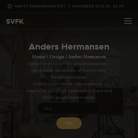
NÆSTE ANSØGNINGSFRIST: 2. NOVEMBER 2026 KL. 24:00
SVFK
SVFK
DET SKER
Anders Hermansen
PROJEKTER
Home
Design
Anders Hermansen
CHANNEL
Velkommen til SVFKs projektdatabase –
en direkte udveksling af kunsteriske
ANSØG
arbejdsprocesser.
OM SVFK
Indtast navn, teknik eller materiale i
søgefeltet og gå på opdagelse i mere end
ENGLISH
2000 projektbeskrivelser.