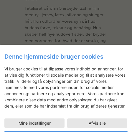
I atelieret på plan 5 arbejder Zuhra Hilal
med tyl, jersey, latex, silikone og sit eget
hår. Hun udfordrer vores syn på hud;
hudens farve, tekstur og behåring. Hun
skaber helt nye hudoverflader, der bryder
med normerne for, hvad der er smukt, og
hvad er…
Læs mere
Denne hjemmeside bruger cookies
LÆS MERE
Vi bruger cookies til at tilpasse vores indhold og annoncer, for
at vise dig funktioner til socaile medier og til at analysere vores
trafik. Vi deler også oplysninger om din brug af vores
hjemmeside med vores partnere inden for sociale medier,
annonceringspartnere og analysepartnere. Vores partnere kan
Nyhedsbrev
kombinere disse data med andre oplysninger, du har givet
dem, eller som de har indsamlet fra din brug af deres tjenester.
Få ansøgningsfrister, arrangementer
og artikler direkte i din indbakke.
Mine indstillinger
Afvis alle