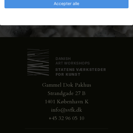
Accepter alle
Gammel Dok Pakhus
Strandgade 27 B
1401 København K
info@svfk.dk
+45 32 96 05 10