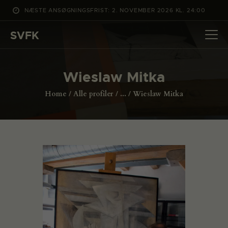
NÆSTE ANSØGNINGSFRIST: 2. NOVEMBER 2026 KL. 24:00
SVFK
SVFK
DET SKER
Wieslaw Mitka
PROJEKTER
Home
Alle profiler
...
Wieslaw Mitka
CHANNEL
ANSØG
OM SVFK
ENGLISH