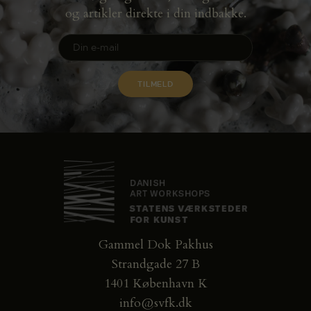
og artikler direkte i din indbakke.
Gammel Dok Pakhus
Strandgade 27 B
1401 København K
info@svfk.dk