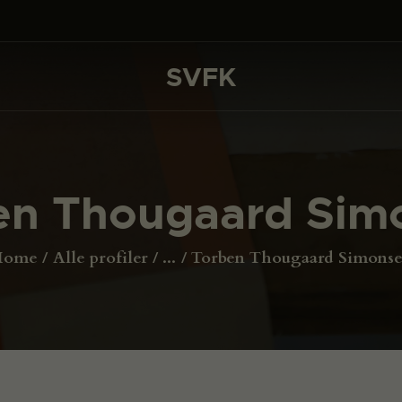
DET SKER
PROJEKTER
SVFK
SVFK
CHANNEL
ANSØG
en Thougaard Sim
OM SVFK
ENGLISH
Home
Alle profiler
...
Torben Thougaard Simons