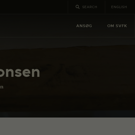
ENGLISH
ANSØG
OM SVFK
onsen
en