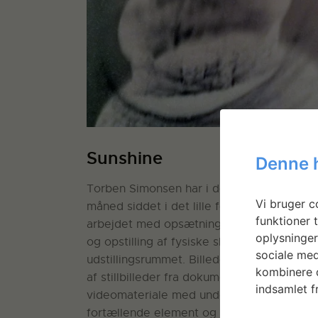
Sunshine
Denne 
Torben Simonsen har i det meste af augus
Vi bruger co
måned siddet i det lille fotoværksted og
funktioner t
arbejdet med opsætning af billeder, prints
oplysninger
og opstilling af fysiske skitser til
sociale med
udstillingsrummet. Billederne er dels serie
kombinere d
af stillbilleder fra dokumentarisk
indsamlet fr
videomateriale med undertekster som et
fortællende element og det…
Læs mere