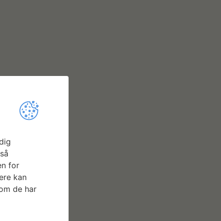
dig
gså
n for
ere kan
som de har