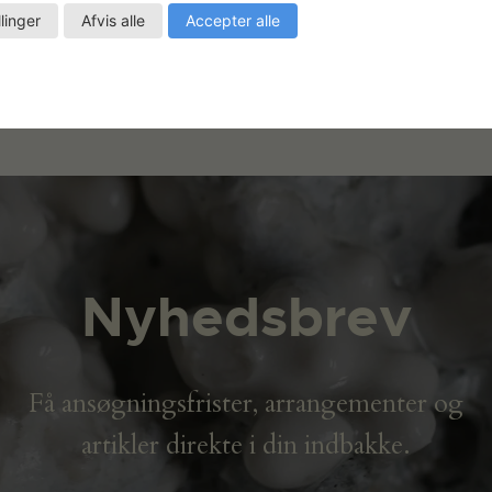
llinger
Afvis alle
Accepter alle
Nyhedsbrev
Få ansøgningsfrister, arrangementer og
artikler direkte i din indbakke.