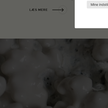
Mine indsti
LÆS MERE