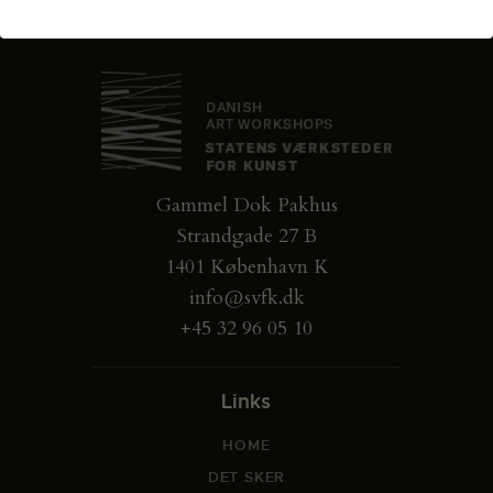
Gammel Dok Pakhus
Strandgade 27 B
1401 København K
info@svfk.dk
+45 32 96 05 10
Links
HOME
DET SKER