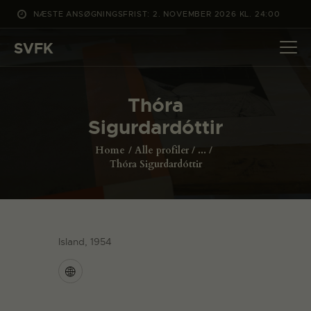
NÆSTE ANSØGNINGSFRIST: 2. NOVEMBER 2026 KL. 24:00
SVFK
SVFK
DET SKER
Thóra
PROJEKTER
Sigurdardóttir
CHANNEL
Home
Alle profiler
...
ANSØG
Thóra Sigurdardóttir
OM SVFK
ENGLISH
Island, 1954