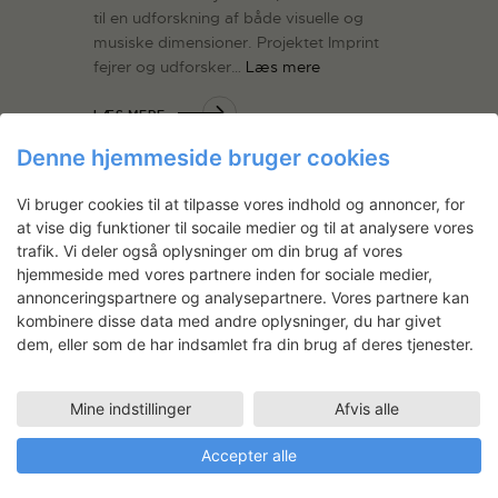
til en udforskning af både visuelle og
musiske dimensioner. Projektet Imprint
fejrer og udforsker…
Læs mere
LÆS MERE
Denne hjemmeside bruger cookies
Vi bruger cookies til at tilpasse vores indhold og annoncer, for
at vise dig funktioner til socaile medier og til at analysere vores
trafik. Vi deler også oplysninger om din brug af vores
Nyhedsbrev
hjemmeside med vores partnere inden for sociale medier,
annonceringspartnere og analysepartnere. Vores partnere kan
Få ansøgningsfrister, arrangementer
kombinere disse data med andre oplysninger, du har givet
og artikler direkte i din indbakke.
dem, eller som de har indsamlet fra din brug af deres tjenester.
Mine indstillinger
Afvis alle
Accepter alle