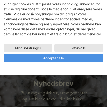
Organizing Principles
Vi bruger cookies til at tilpasse vores indhold og annoncer, for
at vise dig funktioner til socaile medier og til at analysere vores
I atelier plan 2 har billedkunstner, Soley
trafik. Vi deler også oplysninger om din brug af vores
Ragnarsdottir, færdiggjort en lang række
hjemmeside med vores partnere inden for sociale medier,
hængende øjenskulpturer til en
annonceringspartnere og analysepartnere. Vores partnere kan
kommende soloudstilling på Overgaden.
kombinere disse data med andre oplysninger, du har givet
Ragnarsdottir deltager i INTRO –
dem, eller som de har indsamlet fra din brug af deres tjenester.
Overgadens postgraduate program med
fokus på best practise.
Mine indstillinger
Afvis alle
LÆS MERE
Accepter alle
Nyhedsbrev
Få ansøgningsfrister, arrangementer
og artikler direkte i din indbakke.