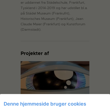
er uddannet fra Städelschule, Frankfurt,
Tyskland i 2014-2019 og har udstillet bl.a.
på Städel Museum (Frankufrt),
Historisches Museum (Frankfurt), Jean
Claude Maier (Frankfurt) og Kunstforum
(Darmstadt).
Projekter af
Denne hjemmeside bruger cookies
Soley Ragnarsdottir: