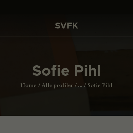
DET SKER
PROJEKTER
SVFK
SVFK
CHANNEL
ANSØG
Sofie Pihl
OM SVFK
ENGLISH
Home
Alle profiler
...
Sofie Pihl