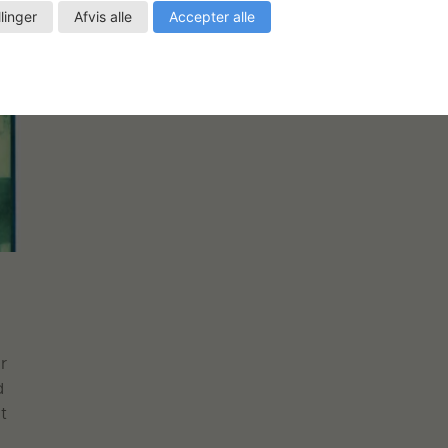
llinger
Afvis alle
Accepter alle
r
d
t