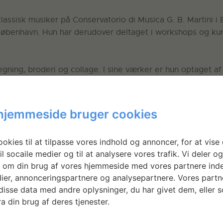
lassisk musiker på Conservatorio di Musica G. B. Martini i B
øbenhavn. Hun har derudover deltaget i workshops og kurse
 tegning, broderi og collage. I sine værker er hun optaget 
m tidligere erfaringer og ubevidste associationer.
ofie både tekniske og udtryksmæssige aspekter. Hun bevæge
hjemmeside bruger cookies
okies til at tilpasse vores indhold og annoncer, for at vise 
på talrige censurerede udstillinger både i Danmark og inter
il socaile medier og til at analysere vores trafik. Vi deler o
Aarhus.
 om din brug af vores hjemmeside med vores partnere inde
ier, annonceringspartnere og analysepartnere. Vores partn
isse data med andre oplysninger, du har givet dem, eller 
a din brug af deres tjenester.