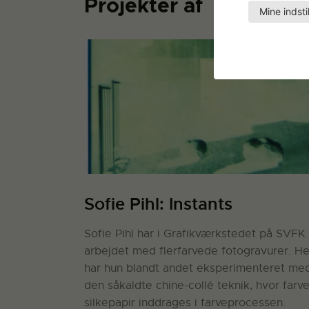
Projekter af
Mine indsti
Sofie Pihl: Instants
Sofie Pihl har i Grafikværkstedet på SVFK
arbejdet med flerfarvede fotogravurer. He
har hun blandt andet eksperimenteret me
den såkaldte chine-collé teknik, hvor farve
silkepapir inddrages i farveprocessen.