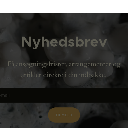
Nyhedsbrev
Få ansøgningsfrister, arrangementer og
artikler direkte i din indbakke.