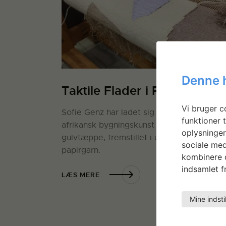
Denne 
Taktile Flader i Rum
Vi bruger co
Sofie Genz har ladet sig inspirere af
funktioner t
afrikansk bygningskunst i sit håndvævede
oplysninger
gulvtæppe, fremstillet i uld, silke og
sociale med
papirgarn.
kombinere d
indsamlet fr
LÆS MERE
Mine indsti