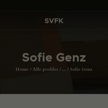
DET SKER
PROJEKTER
SVFK
SVFK
CHANNEL
ANSØG
Sofie Genz
OM SVFK
ENGLISH
Home
Alle profiler
...
Sofie Genz