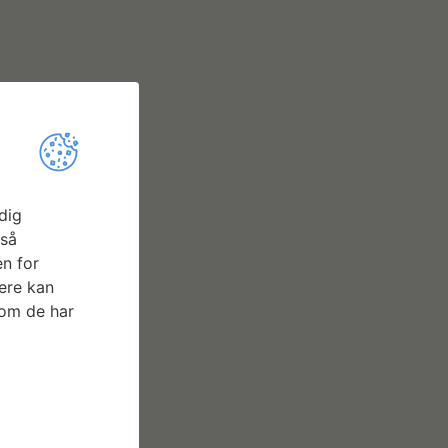
dig
gså
n for
ere kan
som de har