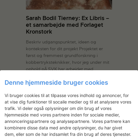
Sarah Bodil Tierney: Ex Libris –
et samarbejde med Forlaget
Kronstork
Beskriv udgangspunktet, ideen og
konteksten for dit projekt Projektet er
først og fremmest grundforskning i
kobbertryksteknikker, hvor jeg under mit
ophold på SVK har arbejdet med
akvatinteætsning i stort format. Det er
Denne hjemmeside bruger cookies
samtidig en undersøgelse af ex libris-
traditionen, og hvordan man som nutidig
Vi bruger cookies til at tilpasse vores indhold og annoncer, for
grafiker kan…
Læs mere
at vise dig funktioner til socaile medier og til at analysere vores
trafik. Vi deler også oplysninger om din brug af vores
LÆS MERE
hjemmeside med vores partnere inden for sociale medier,
annonceringspartnere og analysepartnere. Vores partnere kan
kombinere disse data med andre oplysninger, du har givet
dem, eller som de har indsamlet fra din brug af deres tjenester.