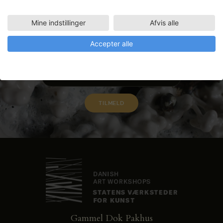
Nyhedsbrev
Mine indstillinger
Afvis alle
Få ansøgningsfrister, arrangementer
Accepter alle
og artikler direkte i din indbakke.
Gammel Dok Pakhus