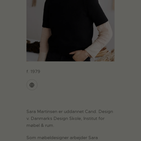
f. 1979
Sara Martinsen er uddannet Cand. Design
v. Danmarks Design Skole, Institut for
møbel & rum.
Som møbeldesigner arbejder Sara