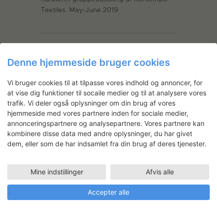
Textiles. May-June 2019
Projekter af
Denne hjemmeside bruger cookies
Vi bruger cookies til at tilpasse vores indhold og annoncer, for
at vise dig funktioner til socaile medier og til at analysere vores
trafik. Vi deler også oplysninger om din brug af vores
hjemmeside med vores partnere inden for sociale medier,
annonceringspartnere og analysepartnere. Vores partnere kan
kombinere disse data med andre oplysninger, du har givet
dem, eller som de har indsamlet fra din brug af deres tjenester.
Sara Martinsen: Local Roots
Mine indstillinger
Afvis alle
I 2024 arbejdede Sara Martinsen intensivt
med både research og værkproduktion
Accepter alle
på Statens Værksteder i 7 uger med
henblik på at klargøre sin udstilling