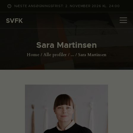
NÆSTE ANSØGNINGSFRIST: 2. NOVEMBER 2026 KL. 24:00
SVFK
SVFK
DET SKER
Sara Martinsen
PROJEKTER
Home
Alle profiler
...
Sara Martinsen
CHANNEL
ANSØG
OM SVFK
ENGLISH