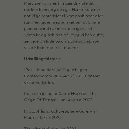
Martinsen primært i spændingsfeltet
mellem kunst og design. Hun omdanner
naturlige materialer til kompositioner eller
rumlige flader med ønsket om at bringe
planterne ind i arkitekturen igen, ind i
vores liv og helt tæt på, hvor vi kan dufte,
se, røre og lade os omslutte at det, som
vi selv kommer fra – naturen.
Udstillingshistorik
‘Reset Materials’ på Copenhagen
Contemporary. Juli-Sep 2023. Kurateret
gruppeudstilling.
Solo exhibition at Garde Hvalsøe. ‘The
Origin Of Things’. Juni-August 2023
Phytophilia 2, CultureSphere Gallery in
Munich. Marts 2023
The Mindcraft project 2022.