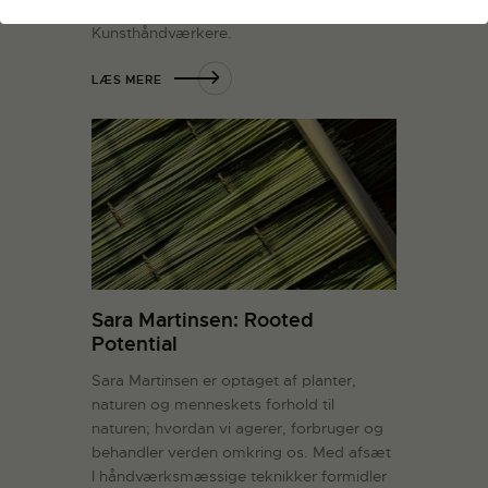
’Rooted Potential’ til Officinet hos Danske
Kunsthåndværkere.
LÆS MERE
Sara Martinsen: Rooted
Potential
Sara Martinsen er optaget af planter,
naturen og menneskets forhold til
naturen; hvordan vi agerer, forbruger og
behandler verden omkring os. Med afsæt
I håndværksmæssige teknikker formidler