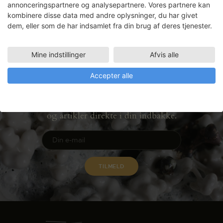
annonceringspartnere og analysepartnere. Vores partnere kan
kombinere disse data med andre oplysninger, du har givet
LÆS MERE
dem, eller som de har indsamlet fra din brug af deres tjenester.
Mine indstillinger
Afvis alle
Accepter alle
Nyhedsbrev
Få ansøgningsfrister, arrangementer
og artikler direkte i din indbakke.