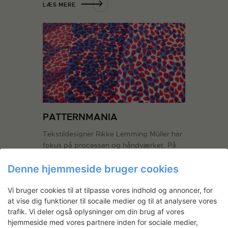
LÆS MERE
PATTERNMANIA
Tekstildesigner Rikke Lemming Müller har
fokus på processen og håndværket. På
tekstilværkstedet koncentrerer hun sig
Denne hjemmeside bruger cookies
om én enkelt teknik, overtryk. Hun
idégenererer og undersøger, hvor mange
variationer af mønstre og udtryk, der kan
Vi bruger cookies til at tilpasse vores indhold og annoncer, for
at vise dig funktioner til socaile medier og til at analysere vores
opstås, når relativt få farver og
trafik. Vi deler også oplysninger om din brug af vores
håndtegnede grundmønstre kombineres
hjemmeside med vores partnere inden for sociale medier,
igen og igen…
Læs mere