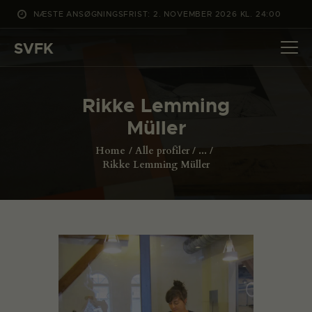
NÆSTE ANSØGNINGSFRIST: 2. NOVEMBER 2026 KL. 24:00
SVFK
SVFK
DET SKER
Rikke Lemming
PROJEKTER
Müller
CHANNEL
Home
Alle profiler
...
ANSØG
Rikke Lemming Müller
OM SVFK
ENGLISH