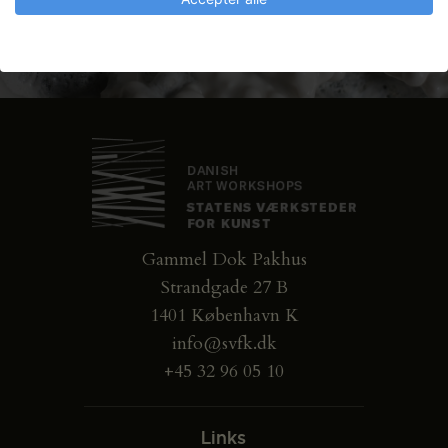
Gammel Dok Pakhus
Strandgade 27 B
1401 København K
info@svfk.dk
+45 32 96 05 10
Links