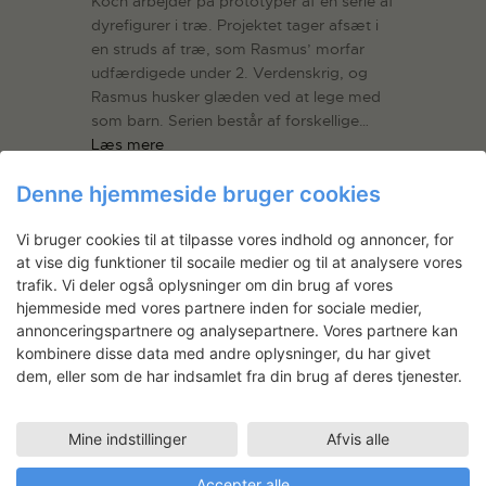
Koch arbejder på prototyper af en serie af
dyrefigurer i træ. Projektet tager afsæt i
en struds af træ, som Rasmus’ morfar
udfærdigede under 2. Verdenskrig, og
Rasmus husker glæden ved at lege med
som barn. Serien består af forskellige…
Læs mere
Denne hjemmeside bruger cookies
LÆS MERE
Vi bruger cookies til at tilpasse vores indhold og annoncer, for
at vise dig funktioner til socaile medier og til at analysere vores
trafik. Vi deler også oplysninger om din brug af vores
hjemmeside med vores partnere inden for sociale medier,
Nyhedsbrev
annonceringspartnere og analysepartnere. Vores partnere kan
kombinere disse data med andre oplysninger, du har givet
Få ansøgningsfrister, arrangementer
dem, eller som de har indsamlet fra din brug af deres tjenester.
og artikler direkte i din indbakke.
Mine indstillinger
Afvis alle
Accepter alle