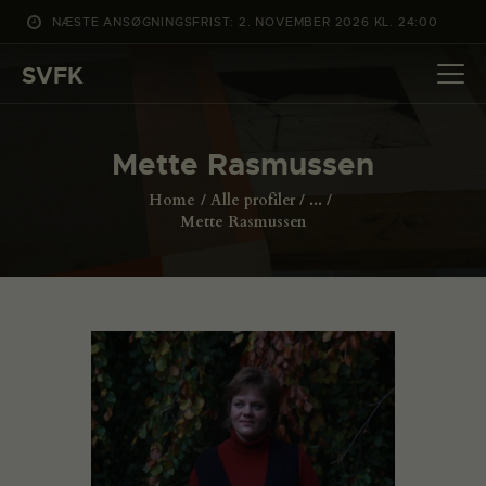
NÆSTE ANSØGNINGSFRIST: 2. NOVEMBER 2026 KL. 24:00
SVFK
SVFK
DET SKER
Mette Rasmussen
PROJEKTER
Home
Alle profiler
...
CHANNEL
Mette Rasmussen
ANSØG
OM SVFK
ENGLISH