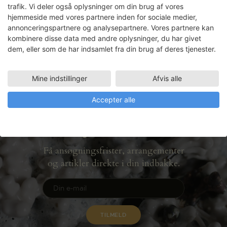
trafik. Vi deler også oplysninger om din brug af vores
Værksteder for Kunst med det formål at
hjemmeside med vores partnere inden for sociale medier,
udføre en række raderinger og en større
annonceringspartnere og analysepartnere. Vores partnere kan
skulptur i træ til en soloudstilling på Huset
kombinere disse data med andre oplysninger, du har givet
for Kunst og Design i Holstebro.
dem, eller som de har indsamlet fra din brug af deres tjenester.
LÆS MERE
Mine indstillinger
Afvis alle
Accepter alle
Nyhedsbrev
Få ansøgningsfrister, arrangementer
og artikler direkte i din indbakke.