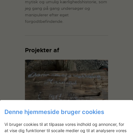
mytisk og umulig kærlighedshistorie, som
jeg gang på gang undersøger og
manipulerer efter eget
forgodtbefindende.
Projekter af
Denne hjemmeside bruger cookies
Mette Rasmussen: Lengjast
Vi bruger cookies til at tilpasse vores indhold og annoncer, for
Mette Rasmussen har opholdt sig i Grafisk
at vise dig funktioner til socaile medier og til at analysere vores
Værksted og i Huggegården på Statens