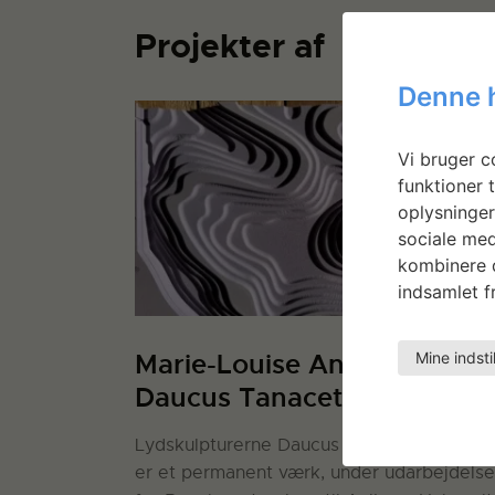
Projekter af
Denne 
Vi bruger co
funktioner t
oplysninger
sociale med
kombinere d
indsamlet fr
Mine indsti
Marie-Louise Andersson:
Daucus Tanacetum Repens
Lydskulpturerne Daucus Tanacetum Repe
er et permanent værk, under udarbejdelse