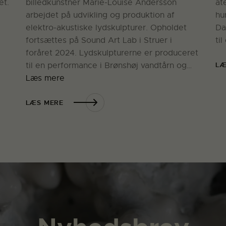
et.
billedkunstner Marie-Louise Andersson
at
arbejdet på udvikling og produktion af
hu
elektro-akustiske lydskulpturer. Opholdet
Da
fortsættes på Sound Art Lab i Struer i
ti
foråret 2024. Lydskulpturerne er produceret
LÆ
til en performance i Brønshøj vandtårn og…
Læs mere
LÆS MERE