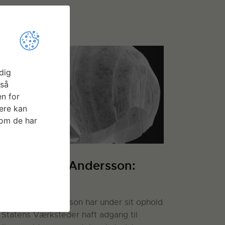
dig
gså
n for
ere kan
som de har
arie-Louise Andersson:
IOLOS
rie-Louise Andersson har under sit ophold
 Statens Værksteder haft adgang til