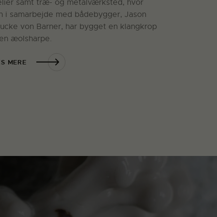
elier samt træ- og metalværksted, hvor
n i samarbejde med bådebygger, Jason
ucke von Barner, har bygget en klangkrop
l en æolsharpe.
S MERE