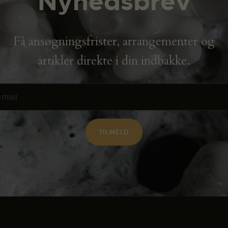
Nyhedsbrev
Få ansøgningsfrister, arrangementer og
artikler direkte i din indbakke.