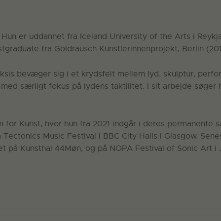
Hun er uddannet fra Iceland University of the Arts i Reykj
stgraduate fra Goldrausch Künstlerinnenprojekt, Berlin (201
sis bevæger sig i et krydsfelt mellem lyd, skulptur, perfo
 med særligt fokus på lydens taktilitet. I sit arbejde søger
 for Kunst, hvor hun fra 2021 indgår i deres permanente s
å Tectonics Music Festival i BBC City Halls i Glasgow. Sen
 på Kunsthal 44Møn, og på NOPA Festival of Sonic Art i 