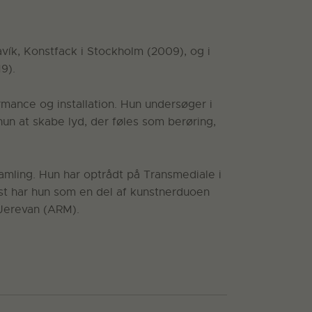
avík, Konstfack i Stockholm (2009), og i
9).
rmance og installation. Hun undersøger i
 hun at skabe lyd, der føles som berøring,
amling. Hun har optrådt på Transmediale i
est har hun som en del af kunstnerduoen
Jerevan (ARM).