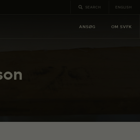
ENGLISH
ANSØG
OM SVFK
son