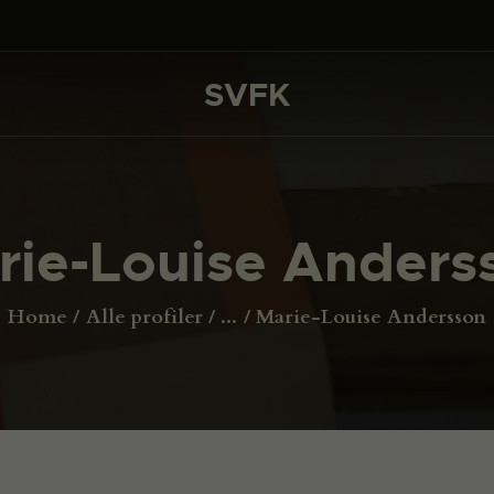
DET SKER
PROJEKTER
SVFK
SVFK
CHANNEL
ANSØG
rie-Louise Anders
OM SVFK
ENGLISH
Home
Alle profiler
...
Marie-Louise Andersson