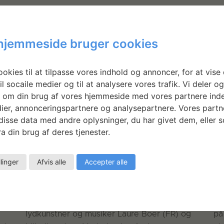
hjemmeside bruger cookies
okies til at tilpasse vores indhold og annoncer, for at vise 
il socaile medier og til at analysere vores trafik. Vi deler o
 om din brug af vores hjemmeside med vores partnere inde
ier, annonceringspartnere og analysepartnere. Vores partn
isse data med andre oplysninger, du har givet dem, eller 
a din brug af deres tjenester.
llinger
Afvis alle
Accepter alle
Marie-Louise Andersson &
M
Laure Boer: Ama
A
ns
På Statens værksteder for Kunst har
Ma
lydkunstner og musiker Laure Boer (FR) og
på