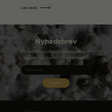
LÆS MERE
Nyhedsbrev
Få ansøgningsfrister, arrangementer
og artikler direkte i din indbakke.