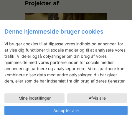
Projekter af
Denne hjemmeside bruger cookies
Vi bruger cookies til at tilpasse vores indhold og annoncer, for
at vise dig funktioner til socaile medier og til at analysere vores
trafik. Vi deler også oplysninger om din brug af vores
hjemmeside med vores partnere inden for sociale medier,
Marianne Noer: Fårene fra
annonceringspartnere og analysepartnere. Vores partnere kan
Præstbjerg
kombinere disse data med andre oplysninger, du har givet
dem, eller som de har indsamlet fra din brug af deres tjenester.
På Statens Værksteders metalværksted
har væver og tekstildesigner, Marianne
Noer, arbejdet med materialerne til
Mine indstillinger
Afvis alle
formgivningen af årets
kunsthåndværkerpris anno 2024. Hun
Accepter alle
beskriver det selv som et flydende
samspil mellem proces, koncept og
udførelse.