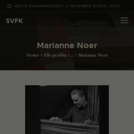
NÆSTE ANSØGNINGSFRIST: 2. NOVEMBER 2026 KL. 24:00
SVFK
SVFK
DET SKER
Marianne Noer
PROJEKTER
Home
Alle profiler
...
Marianne Noer
CHANNEL
ANSØG
OM SVFK
ENGLISH