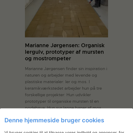
Marianne Jørgensen: Organisk
lergulv, prototyper af mursten
og mostrompeter
Marianne Jørgensen finder sin inspiration i
naturen og arbejder med levende og
plastiske materialer: ler og mos. I
keramikværkstedet arbejder hun på tre
forskellige projekter: Hun udvikler
prototyper til organiske mursten til en
podehave. Hun syr lange baner af mos
sammen til en stor trompetformet…
Læs
Denne hjemmeside bruger cookies
mere
Vi bruger cookies til at tilpasse vores indhold og annoncer, for