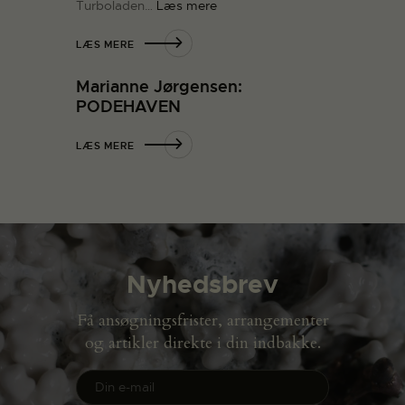
Turboladen…
Læs mere
LÆS MERE
Marianne Jørgensen:
PODEHAVEN
LÆS MERE
Nyhedsbrev
Få ansøgningsfrister, arrangementer
og artikler direkte i din indbakke.