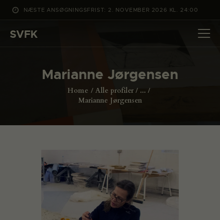
NÆSTE ANSØGNINGSFRIST: 2. NOVEMBER 2026 KL. 24:00
SVFK
SVFK
DET SKER
Marianne Jørgensen
PROJEKTER
Home
Alle profiler
...
CHANNEL
Marianne Jørgensen
ANSØG
OM SVFK
ENGLISH