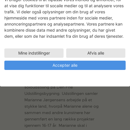
LÆS MERE
at vise dig funktioner til socaile medier og til at analysere vores
trafik. Vi deler også oplysninger om din brug af vores
hjemmeside med vores partnere inden for sociale medier,
annonceringspartnere og analysepartnere. Vores partnere kan
kombinere disse data med andre oplysninger, du har givet
dem, eller som de har indsamlet fra din brug af deres tjenester.
Mine indstillinger
Afvis alle
Marianne Jørgensen: Entropia
Accepter alle
Billedkunstner Marianne Jørgensen skal
på SVK arbejde frem mod en
soloudstilling på Den Frie
Udstillingsbygning. Udstillingen samler
Marianne Jørgensens arbejde på et
stykke land, hvorpå Marianne alene og
sammen med andre kunstnere har
gennemført en lang række projekter
igennem 16-17 år. Marianne skal i