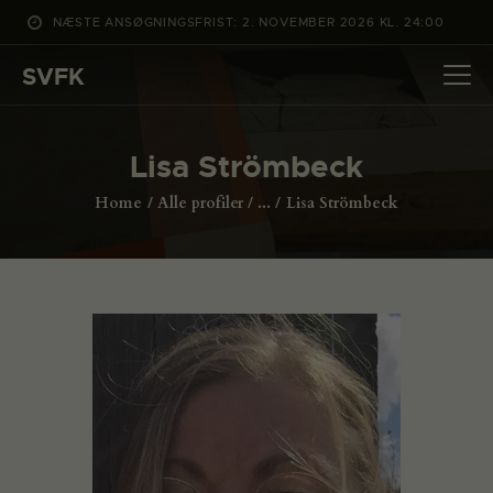
NÆSTE ANSØGNINGSFRIST: 2. NOVEMBER 2026 KL. 24:00
SVFK
SVFK
DET SKER
Lisa Strömbeck
PROJEKTER
Home
Alle profiler
...
Lisa Strömbeck
CHANNEL
ANSØG
OM SVFK
ENGLISH