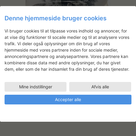
Denne hjemmeside bruger cookies
Vi bruger cookies til at tilpasse vores indhold og annoncer, for
Lisa Strömbeck:
at vise dig funktioner til socaile medier og til at analysere vores
Mørkekammerarbejde med
trafik. Vi deler også oplysninger om din brug af vores
liquid light
hjemmeside med vores partnere inden for sociale medier,
annonceringspartnere og analysepartnere. Vores partnere kan
Lisa Strömbeck har arbejdet i SVFKs
kombinere disse data med andre oplysninger, du har givet
mørkekammer og lille fotostudie med
dem, eller som de har indsamlet fra din brug af deres tjenester.
nogle større Liquid Light fotografier af
skrøbelige og særlige træer. Der er
navngivne gamle træer som Kongeegen i
Mine indstillinger
Afvis alle
Jægerspris Nordskov, Old Tjikko på
Fulufjället i Sverige, Dicke Marie i Tegeler
Accepter alle
Forst i Berlin, L’Ullivone…
Læs mere
LÆS MERE