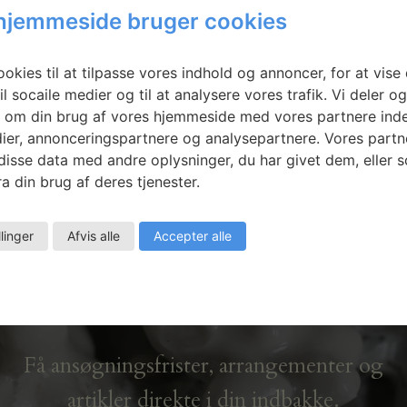
Kunstmuseum og det grafiske værksted i
hjemmeside bruger cookies
e
Hjørring. Hun deltager desuden…
Læs mere
LÆS MERE
okies til at tilpasse vores indhold og annoncer, for at vise 
il socaile medier og til at analysere vores trafik. Vi deler o
 om din brug af vores hjemmeside med vores partnere inde
ier, annonceringspartnere og analysepartnere. Vores partn
isse data med andre oplysninger, du har givet dem, eller 
a din brug af deres tjenester.
llinger
Afvis alle
Accepter alle
Nyhedsbrev
Få ansøgningsfrister, arrangementer og
artikler direkte i din indbakke.