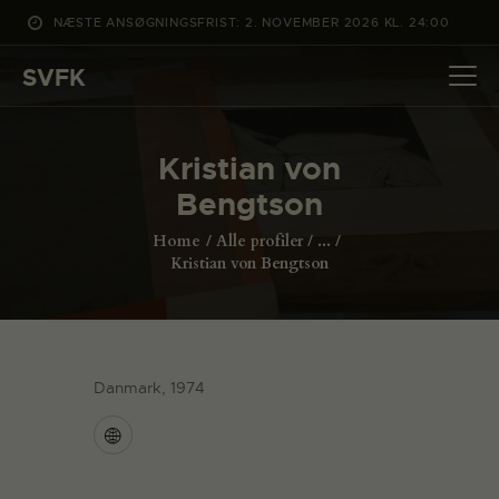
NÆSTE ANSØGNINGSFRIST: 2. NOVEMBER 2026 KL. 24:00
SVFK
SVFK
DET SKER
Kristian von
PROJEKTER
Bengtson
CHANNEL
Home
Alle profiler
...
ANSØG
Kristian von Bengtson
OM SVFK
ENGLISH
Danmark, 1974