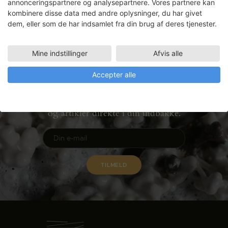
annonceringspartnere og analysepartnere. Vores partnere kan
kombinere disse data med andre oplysninger, du har givet
LÆS MERE
dem, eller som de har indsamlet fra din brug af deres tjenester.
Mine indstillinger
Afvis alle
Accepter alle
Nyhedsbrev
Få ansøgningsfrister, arrangementer
og artikler direkte i din indbakke.