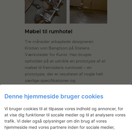
Møbel til rumhotel
Tre måneder arbejdede designeren
Kristian von Bengtson på Statens
Værksteder for Kunst. Han brugte
opholdet på at udvikle en prototype af et
møbel til fremtidens rumhotel – en
prototype, der er resultatet af nogle helt
særlige specifikationer og
materialefordringer. Men de krav
afskrækkede ikke rumdesigneren –
Denne hjemmeside bruger cookies
tværtimod. 5…
Læs mere
Vi bruger cookies til at tilpasse vores indhold og annoncer, for
LÆS MERE
at vise dig funktioner til socaile medier og til at analysere vores
trafik. Vi deler også oplysninger om din brug af vores
Kristian Von Bengtson
hjemmeside med vores partnere inden for sociale medier,