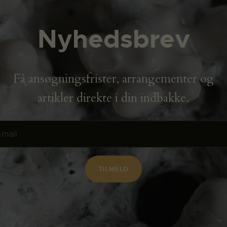
Nyhedsbrev
Få ansøgningsfrister, arrangementer og
artikler direkte i din indbakke.