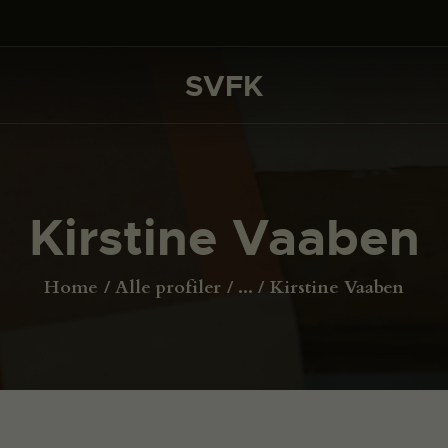
DET SKER
PROJEKTER
SVFK
SVFK
CHANNEL
ANSØG
Kirstine Vaaben
OM SVFK
ENGLISH
Home
Alle profiler
...
Kirstine Vaaben