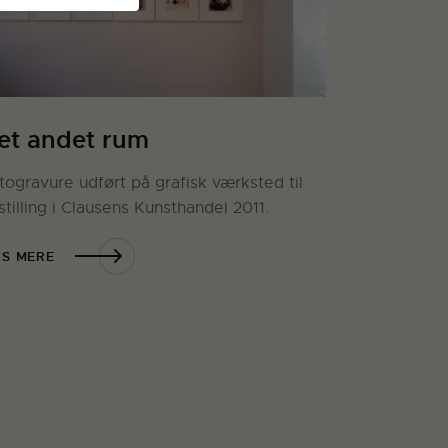
et andet rum
togravure udført på grafisk værksted til
stilling i Clausens Kunsthandel 2011.
S MERE