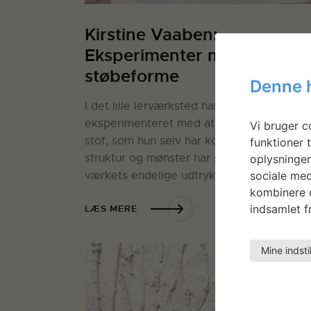
Kirstine Vaaben:
Eksperimenter med ler i
støbeforme
Denne 
I det lille lerværksted har Kirstine Vaaben
eksperimenteret med at støbe ler i forme 
Vi bruger co
stof, som hun selv har konstrueret. Stoffet
funktioner t
struktur og mønster har stor betydning for
oplysninger
sociale med
værkets endelige udtryk.
kombinere d
indsamlet fr
LÆS MERE
Mine indsti