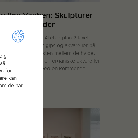
irstine Vaaben: Skulpturer
g papirarbejder
rstine Vaaben har i Atelier plan 2 lavet
ukkeformer i drejet gips og akvareller på
of og papir. Kontrasten mellem de hvide,
dig
nstruerede former og organiske akvareller
gså
r været i centrum ved en kommende
n for
tilling.
ere kan
som de har
S MERE