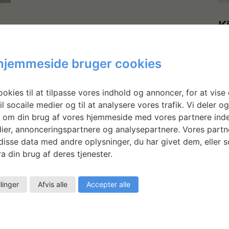
K
o
hjemmeside bruger cookies
Ki
kr
st
af
okies til at tilpasse vores indhold og annoncer, for at vise 
ko
s
il socaile medier og til at analysere vores trafik. Vi deler o
ha
 om din brug af vores hjemmeside med vores partnere inde
uds
ier, annonceringspartnere og analysepartnere. Vores partn
isse data med andre oplysninger, du har givet dem, eller 
LÆ
a din brug af deres tjenester.
llinger
Afvis alle
Accepter alle