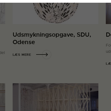
Udsmykningsopgave, SDU,
D
Odense
Fo
ud
del
LÆS MERE
LÆ