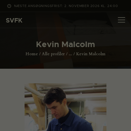
NÆSTE ANSØGNINGSFRIST: 2. NOVEMBER 2026 KL. 24:00
SVFK
SVFK
DET SKER
Kevin Malcolm
PROJEKTER
Home
Alle profiler
...
Kevin Malcolm
CHANNEL
ANSØG
OM SVFK
ENGLISH