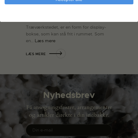
i mødet mellem trækonstruktioner og
fundne billedmaterialer.
Trækonstruktionerne, som Kevin laver i
Træværkstedet, er en form for display-
bokse, som kan stå frit i rummet. Som
en…
Læs mere
LÆS MERE
Nyhedsbrev
Få ansøgningsfrister, arrangementer
og artikler direkte i din indbakke.