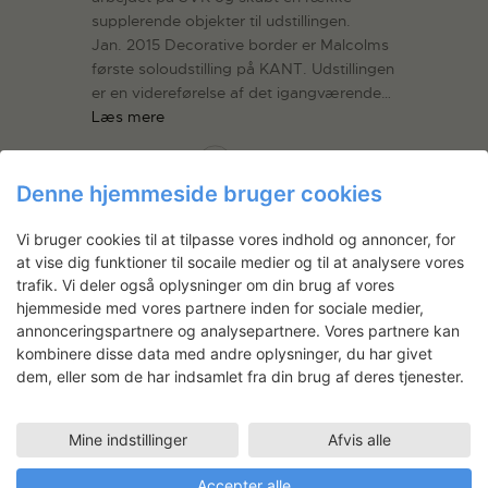
supplerende objekter til udstillingen.
Jan. 2015 Decorative border er Malcolms
første soloudstilling på KANT. Udstillingen
er en videreførelse af det igangværende…
Læs mere
LÆS MERE
Denne hjemmeside bruger cookies
Vi bruger cookies til at tilpasse vores indhold og annoncer, for
at vise dig funktioner til socaile medier og til at analysere vores
trafik. Vi deler også oplysninger om din brug af vores
hjemmeside med vores partnere inden for sociale medier,
annonceringspartnere og analysepartnere. Vores partnere kan
kombinere disse data med andre oplysninger, du har givet
dem, eller som de har indsamlet fra din brug af deres tjenester.
Leaving the Hermeneutic Circle
Billedkunstner Kevin Malcolm skal lave
Mine indstillinger
Afvis alle
nye værker til en udstilling i New Shelter
Accepter alle
Plan i 2014. Projektet tager udgangspunkt