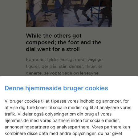
While the others got
composed; the foot and the
dial went for a stroll
Formeriet fyldes hurtigt med livagtige
figurer, der går, står, danser, flirter, er
generte, selvoptagede og legesyge.
Kaspar Oppen Samuelsen arbejder for det
meste i papir eller på lærred. Med
Denne hjemmeside bruger cookies
udgangspunkt i et ønske om at få
sine tegninger ud i rummet og give dem
Vi bruger cookies til at tilpasse vores indhold og annoncer, for
en mere…
Læs mere
at vise dig funktioner til socaile medier og til at analysere vores
trafik. Vi deler også oplysninger om din brug af vores
hjemmeside med vores partnere inden for sociale medier,
LÆS MERE
annonceringspartnere og analysepartnere. Vores partnere kan
kombinere disse data med andre oplysninger, du har givet