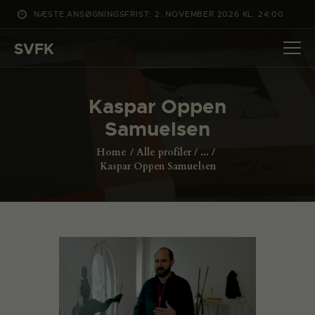
NÆSTE ANSØGNINGSFRIST: 2. NOVEMBER 2026 KL. 24:00
SVFK
SVFK
DET SKER
Kaspar Oppen
PROJEKTER
Samuelsen
CHANNEL
Home
Alle profiler
...
ANSØG
Kaspar Oppen Samuelsen
OM SVFK
ENGLISH