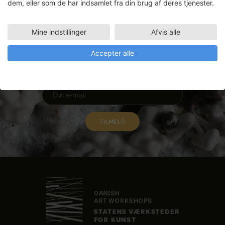
dem, eller som de har indsamlet fra din brug af deres tjenester.
Mine indstillinger
Afvis alle
Nyhedsbrev
Accepter alle
Få ansøgningsfrister, arrangementer
og artikler direkte i din indbakke.