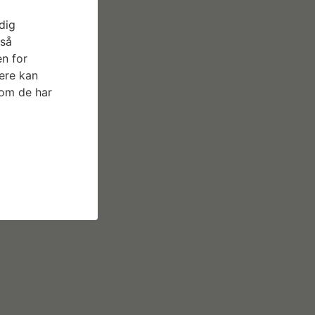
dig
gså
n for
ere kan
som de har