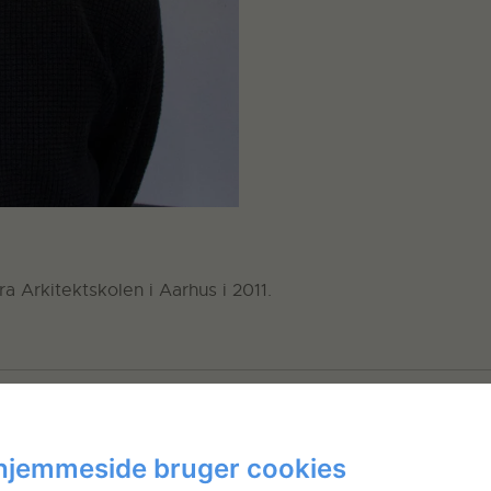
 Arkitektskolen i Aarhus i 2011.
hjemmeside bruger cookies