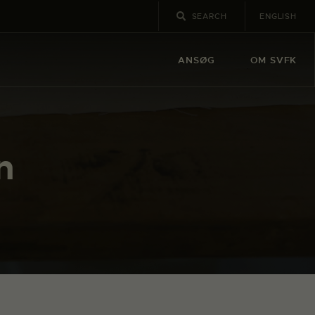
ENGLISH
ANSØG
OM SVFK
n