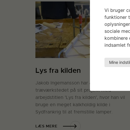
Vi bruger co
funktioner t
oplysninger
sociale med
kombinere d
indsamlet fr
Mine indsti
Lys fra kilden
Jakob Ingemansson har arbejdet i
træværkstedet på sit projekt med
arbejdstitlen ’Lys fra kilden’, hvor han vil
bruge en meget kalkholdig kilde i
Sydfrankrig til at fremstille lamper.
LÆS MERE