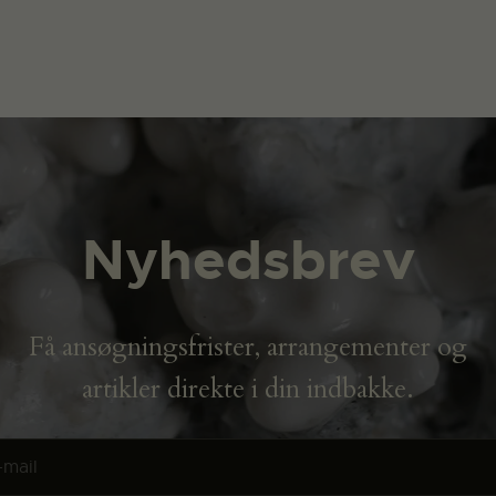
Nyhedsbrev
Få ansøgningsfrister, arrangementer og
artikler direkte i din indbakke.