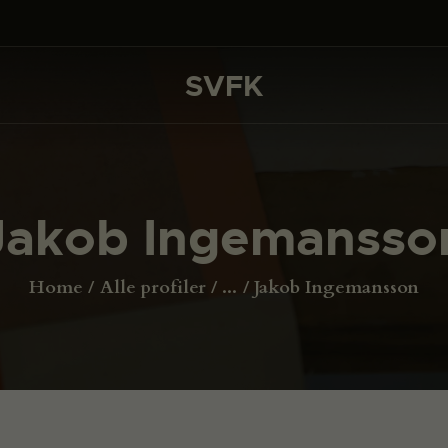
DET SKER
PROJEKTER
SVFK
SVFK
CHANNEL
ANSØG
Jakob Ingemansso
OM SVFK
ENGLISH
Home
Alle profiler
...
Jakob Ingemansson