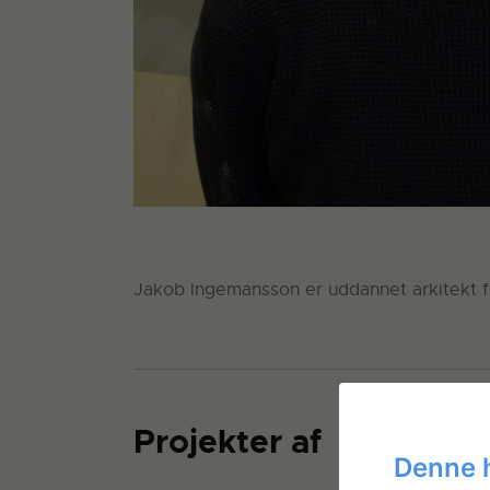
Jakob Ingemansson er uddannet arkitekt fra
Projekter af
Denne 