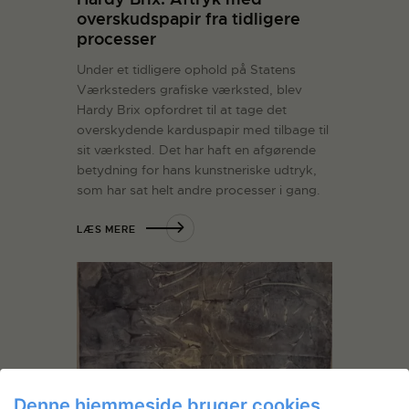
overskudspapir fra tidligere
processer
Under et tidligere ophold på Statens
Værksteders grafiske værksted, blev
Hardy Brix opfordret til at tage det
overskydende karduspapir med tilbage til
sit værksted. Det har haft en afgørende
betydning for hans kunstneriske udtryk,
som har sat helt andre processer i gang.
LÆS MERE
Denne hjemmeside bruger cookies