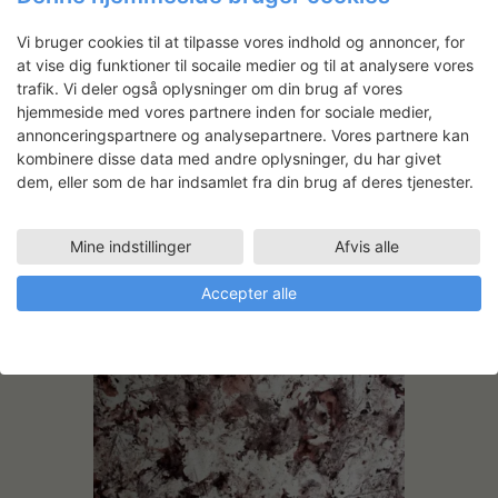
Hardy Tholstrup Brix:
Vi bruger cookies til at tilpasse vores indhold og annoncer, for
Monotypier på karduspapir
at vise dig funktioner til socaile medier og til at analysere vores
Hardy Brix arbejder med oliemaleri,
trafik. Vi deler også oplysninger om din brug af vores
hjemmeside med vores partnere inden for sociale medier,
akvarel, iceprints og naturprint. Han
annonceringspartnere og analysepartnere. Vores partnere kan
inkluderer ofte tilfældighedens princip,
kombinere disse data med andre oplysninger, du har givet
hvor eksperimenter med medier,
dem, eller som de har indsamlet fra din brug af deres tjenester.
teknikker og materialer spiller ind på det
kunstneriske output. Tilfældigheden fik
lov at råde, da han på grafisk værksted
Mine indstillinger
Afvis alle
kunne benytte noget efterladt
karduspapir.
Accepter alle
LÆS MERE