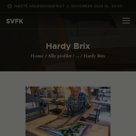
NÆSTE ANSØGNINGSFRIST: 2. NOVEMBER 2026 KL. 24:00
SVFK
SVFK
DET SKER
Hardy Brix
PROJEKTER
Home
Alle profiler
...
Hardy Brix
CHANNEL
ANSØG
OM SVFK
ENGLISH