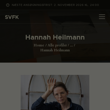
NÆSTE ANSØGNINGSFRIST: 2. NOVEMBER 2026 KL. 24:00
SVFK
SVFK
DET SKER
Hannah Heilmann
PROJEKTER
Home
Alle profiler
...
CHANNEL
Hannah Heilmann
ANSØG
OM SVFK
ENGLISH