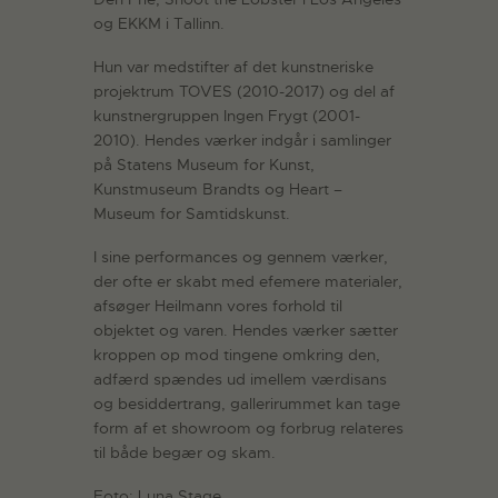
og EKKM i Tallinn.
Hun var medstifter af det kunstneriske
projektrum TOVES (2010-2017) og del af
kunstnergruppen Ingen Frygt (2001-
2010). Hendes værker indgår i samlinger
på Statens Museum for Kunst,
Kunstmuseum Brandts og Heart –
Museum for Samtidskunst.
I sine performances og gennem værker,
der ofte er skabt med efemere materialer,
afsøger Heilmann vores forhold til
objektet og varen. Hendes værker sætter
kroppen op mod tingene omkring den,
adfærd spændes ud imellem værdisans
og besiddertrang, gallerirummet kan tage
form af et showroom og forbrug relateres
til både begær og skam.
Foto: Luna Stage