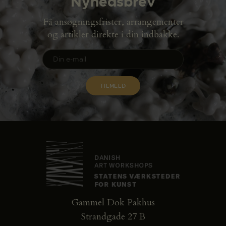
Nyhedsbrev
Få ansøgningsfrister, arrangementer
og artikler direkte i din indbakke.
Gammel Dok Pakhus
Strandgade 27 B