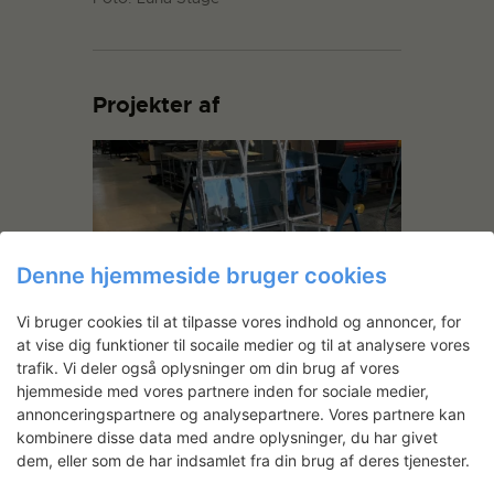
Projekter af
Denne hjemmeside bruger cookies
Vi bruger cookies til at tilpasse vores indhold og annoncer, for
Hannah Heilmann: Stagecraft
at vise dig funktioner til socaile medier og til at analysere vores
trafik. Vi deler også oplysninger om din brug af vores
Hannah Heilmann har på metalværkstedet
hjemmeside med vores partnere inden for sociale medier,
arbejdet med en serie skulpturer baseret
annonceringspartnere og analysepartnere. Vores partnere kan
på nogle gamle støbejernsvinduer fra
kombinere disse data med andre oplysninger, du har givet
københavnske tage og en landsbykirke.
dem, eller som de har indsamlet fra din brug af deres tjenester.
Vinduerne har alle fået en slags stativer i