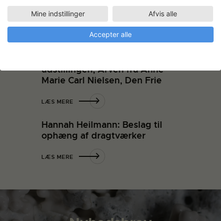
båndmetal, hvilket giver dem karakter af
Mine indstillinger
Afvis alle
scenografiske sætstykker.
Accepter alle
LÆS MERE
Hannah Heilmann: Værk til
udstillingen, Arven fra Anne
Marie Carl Nielsen, Den Frie
LÆS MERE
Hannah Heilmann: Beslag til
ophæng af dragtværker
LÆS MERE