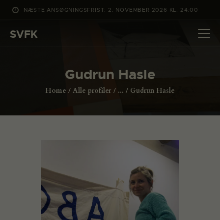
NÆSTE ANSØGNINGSFRIST: 2. NOVEMBER 2026 KL. 24:00
SVFK
SVFK
DET SKER
Gudrun Hasle
PROJEKTER
Home
Alle profiler
...
Gudrun Hasle
CHANNEL
ANSØG
OM SVFK
ENGLISH