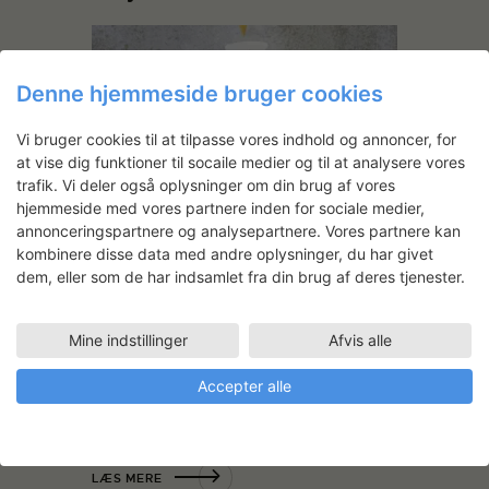
Denne hjemmeside bruger cookies
Vi bruger cookies til at tilpasse vores indhold og annoncer, for
at vise dig funktioner til socaile medier og til at analysere vores
trafik. Vi deler også oplysninger om din brug af vores
hjemmeside med vores partnere inden for sociale medier,
My Charlhodt as a Expat
annonceringspartnere og analysepartnere. Vores partnere kan
kombinere disse data med andre oplysninger, du har givet
Som barn boede Gudrun Hasle i Thailand.
dem, eller som de har indsamlet fra din brug af deres tjenester.
Kontrasten mellem en paradisisk
oplevelse af livet som barn og de
frygtelige realiteter, som omgav familien i
Mine indstillinger
Afvis alle
et fattigt samfund, er genstand for
Gudruns soloudstilling. Jan. 2015 Da
Accepter alle
Gudrun og hendes tvillingebror var
omkring 5 år, flyttede de…
Læs mere
LÆS MERE